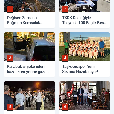
1
2
Değişen Zamana
TKDK Desteğiyle
Rağmen Komşuluk
Tosya’da 100 Başlık Besi
Bağları Gücünü Koruyor
Tesisi Yükseliyor
3
4
Karabük'te şoke eden
Taşköprüspor Yeni
kaza: Fren yerine gaza
Sezona Hazırlanıyor!
basınca kafeye girdi
5
6