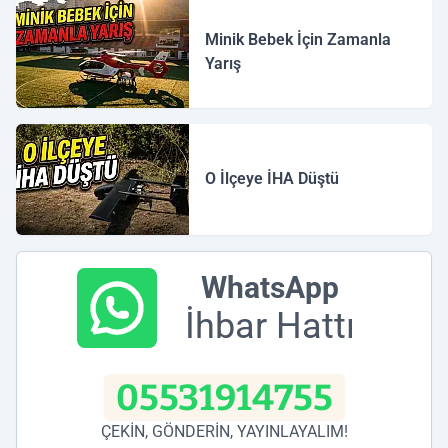
Minik Bebek İçin Zamanla
Yarış
O İlçeye İHA Düştü
WhatsApp
İhbar Hattı
05531914755
ÇEKİN, GÖNDERİN, YAYINLAYALIM!