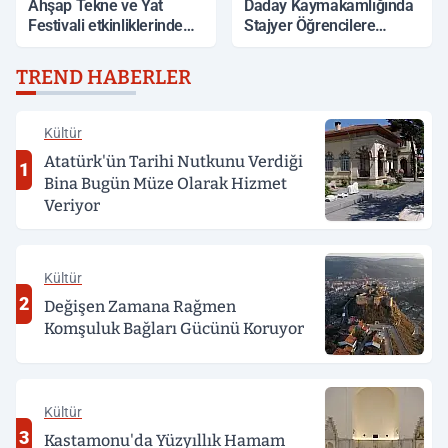
Ahşap Tekne ve Yat
Daday Kaymakamlığında
Festivali etkinliklerinde
Stajyer Öğrencilere
elektrik kesintisi şoku
Başarı Belgesi
TREND HABERLER
Kültür
Atatürk'ün Tarihi Nutkunu Verdiği
1
Bina Bugün Müze Olarak Hizmet
Veriyor
Kültür
2
Değişen Zamana Rağmen
Komşuluk Bağları Gücünü Koruyor
Kültür
3
Kastamonu'da Yüzyıllık Hamam