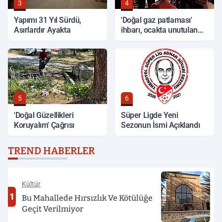
3
4
Yapımı 31 Yıl Sürdü,
'Doğal gaz patlaması'
Asırlardır Ayakta
ihbarı, ocakta unutulan
yemek çıktı
5
6
'Doğal Güzellikleri
Süper Ligde Yeni
Koruyalım' Çağrısı
Sezonun İsmi Açıklandı
TREND HABERLER
Kültür
1
Bu Mahallede Hırsızlık Ve Kötülüğe
Geçit Verilmiyor