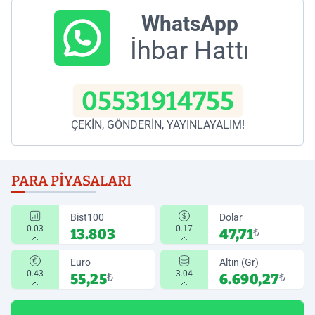
WhatsApp
İhbar Hattı
05531914755
ÇEKİN, GÖNDERİN, YAYINLAYALIM!
PARA PIYASALARI
Bist100
Dolar
0.03
0.17
13.803
47,71
₺
Euro
Altın (Gr)
0.43
3.04
55,25
₺
6.690,27
₺