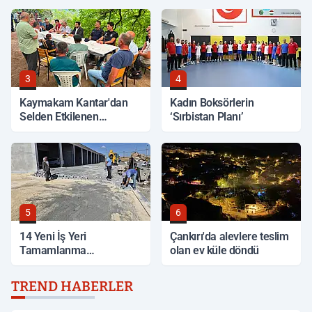
3
4
Kaymakam Kantar'dan
Kadın Boksörlerin
Selden Etkilenen
‘Sırbistan Planı’
Bölgelerde İnceleme
5
6
14 Yeni İş Yeri
Çankırı'da alevlere teslim
Tamamlanma
olan ev küle döndü
Aşamasında
TREND HABERLER