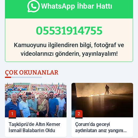
WhatsApp İhbar Hattı
05531914755
Kamuoyunu ilgilendiren bilgi, fotoğraf ve
videolarınızı gönderin, yayınlayalım!
ÇOK OKUNANLAR
1
2
Taşköprü'de Altın Kemer
Çorum'da geceyi
İsmail Balaban'ın Oldu
aydınlatan anız yangını
korkuttu