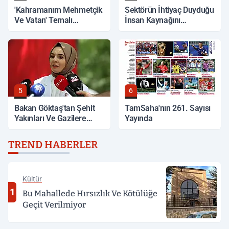
'Kahramanım Mehmetçik
Sektörün İhtiyaç Duyduğu
Ve Vatan' Temalı
İnsan Kaynağını
Yarışmada Oylama
Yetiştiriyor
Başladı
5
6
Bakan Göktaş'tan Şehit
TamSaha'nın 261. Sayısı
Yakınları Ve Gazilere
Yayında
Müjde
TREND HABERLER
Kültür
1
Bu Mahallede Hırsızlık Ve Kötülüğe
Geçit Verilmiyor