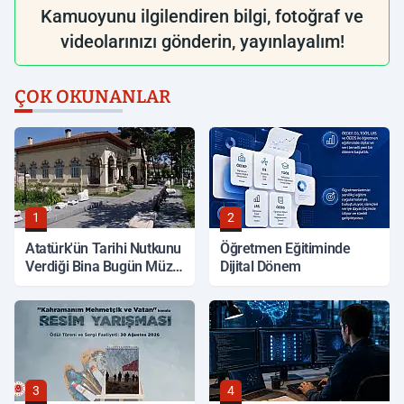
Kamuoyunu ilgilendiren bilgi, fotoğraf ve
videolarınızı gönderin, yayınlayalım!
ÇOK OKUNANLAR
1
2
Atatürk'ün Tarihi Nutkunu
Öğretmen Eğitiminde
Verdiği Bina Bugün Müze
Dijital Dönem
Olarak Hizmet Veriyor
3
4