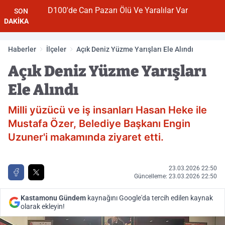
D100'de Can Pazarı Ölü Ve Yaralılar Var
SON
DAKİKA
Haberler
İlçeler
Açık Deniz Yüzme Yarışları Ele Alındı
Açık Deniz Yüzme Yarışları
Ele Alındı
Milli yüzücü ve iş insanları Hasan Heke ile
Mustafa Özer, Belediye Başkanı Engin
Uzuner'i makamında ziyaret etti.
23.03.2026 22:50
Güncelleme: 23.03.2026 22:50
Kastamonu Gündem
kaynağını Google'da tercih edilen kaynak
olarak ekleyin!