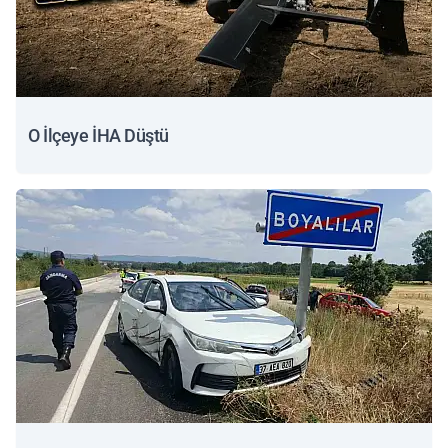
O İlçeye İHA Düştü