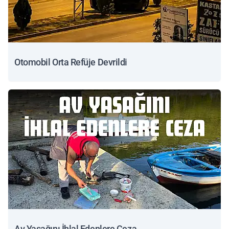
Otomobil Orta Refüje Devrildi
Av Yasağını İhlal Edenlere Ceza