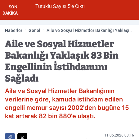
Tutuklu Sayısı 5'e Çıktı
SON
DAKİKA
Haberler
Genel
Aile ve Sosyal Hizmetler Bakanlığı Yaklaşık
83 Bin Engellinin İstihdamını Sağladı
Aile ve Sosyal Hizmetler
Bakanlığı Yaklaşık 83 Bin
Engellinin İstihdamını
Sağladı
Aile ve Sosyal Hizmetler Bakanlığının
verilerine göre, kamuda istihdam edilen
engelli memur sayısı 2002'den bugüne 15
kat artarak 82 bin 880'e ulaştı.
11.05.2026 03:16