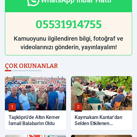
WhatsApp İhbar Hattı
05531914755
Kamuoyunu ilgilendiren bilgi, fotoğraf ve
videolarınızı gönderin, yayınlayalım!
ÇOK OKUNANLAR
1
2
Taşköprü'de Altın Kemer
Kaymakam Kantar'dan
İsmail Balaban'ın Oldu
Selden Etkilenen
Bölgelerde İnceleme