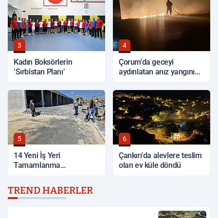
3
4
Kadın Boksörlerin
Çorum'da geceyi
‘Sırbistan Planı’
aydınlatan anız yangını
korkuttu
5
6
14 Yeni İş Yeri
Çankırı'da alevlere teslim
Tamamlanma
olan ev küle döndü
Aşamasında
TREND HABERLER