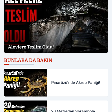
Alevlere Teslim Oldu!
BUNLARA DA BAKIN
Pınarözü’nde Akrep Paniği!
20 Metreden Şarampole