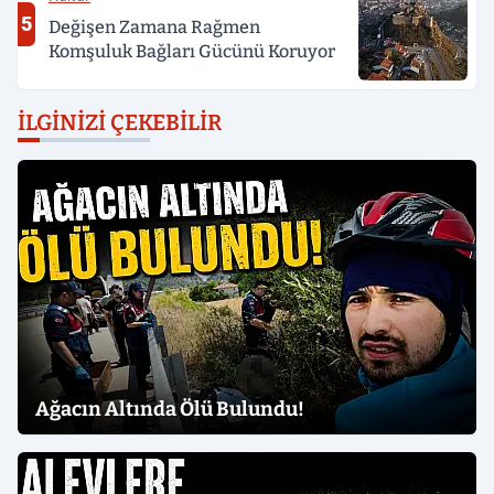
5
Değişen Zamana Rağmen
Komşuluk Bağları Gücünü Koruyor
İLGINIZI ÇEKEBILIR
Ağacın Altında Ölü Bulundu!