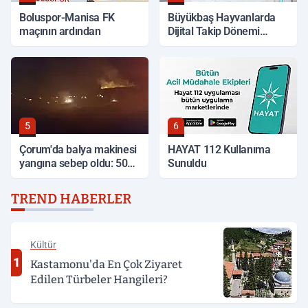
Boluspor-Manisa FK
Büyükbaş Hayvanlarda
maçının ardından
Dijital Takip Dönemi
Başlıyor
5
6
Çorum'da balya makinesi
HAYAT 112 Kullanıma
yangına sebep oldu: 500
Sunuldu
dönüm anız küle döndü
TREND HABERLER
Kültür
1
Kastamonu'da En Çok Ziyaret
Edilen Türbeler Hangileri?