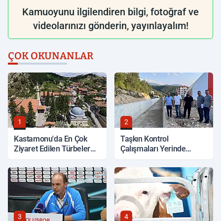
Kamuoyunu ilgilendiren bilgi, fotoğraf ve
videolarınızı gönderin, yayınlayalım!
ÇOK OKUNANLAR
1
2
Kastamonu'da En Çok
Taşkın Kontrol
Ziyaret Edilen Türbeler
Çalışmaları Yerinde
Hangileri?
İncelendi
3
4