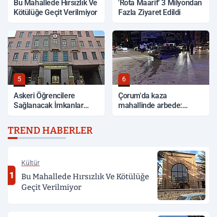
Bu Mahallede Hırsızlık Ve
'Rota Maarif' 3 Milyondan
Kötülüğe Geçit Verilmiyor
Fazla Ziyaret Edildi
5
6
Askeri Öğrencilere
Çorum'da kaza
Sağlanacak İmkanlar
mahallinde arbede:
Açıklandı
Yardım etmek isteyen
genç, alkollü sürücü
TREND HABERLER
tarafından darp edildi
Kültür
1
Bu Mahallede Hırsızlık Ve Kötülüğe
Geçit Verilmiyor