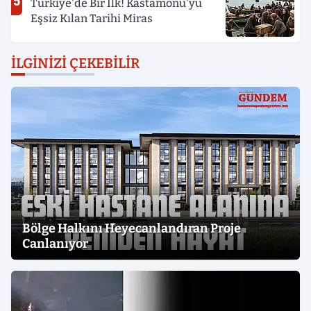
5
Türkiye'de Bir İlk! Kastamonu'yu
Eşsiz Kılan Tarihi Miras
İLGINIZI ÇEKEBILIR
Bölge Halkını Heyecanlandıran Proje
Canlanıyor