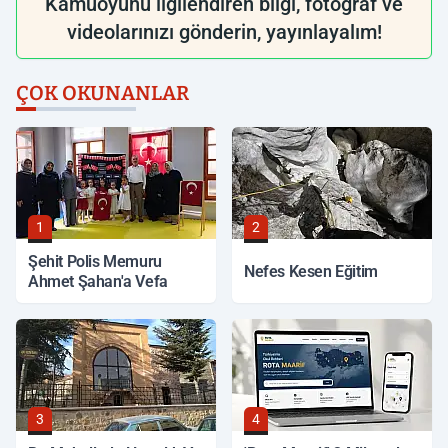
Kamuoyunu ilgilendiren bilgi, fotoğraf ve
videolarınızı gönderin, yayınlayalım!
ÇOK OKUNANLAR
1
2
Şehit Polis Memuru
Nefes Kesen Eğitim
Ahmet Şahan'a Vefa
3
4