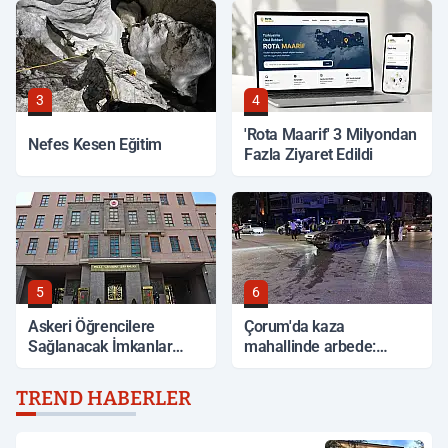
3
4
'Rota Maarif' 3 Milyondan
Nefes Kesen Eğitim
Fazla Ziyaret Edildi
5
6
Askeri Öğrencilere
Çorum'da kaza
Sağlanacak İmkanlar
mahallinde arbede:
Açıklandı
Yardım etmek isteyen
genç, alkollü sürücü
TREND HABERLER
tarafından darp edildi