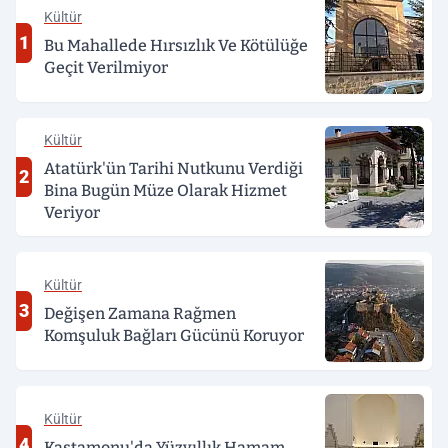
Kültür
1
Bu Mahallede Hırsızlık Ve Kötülüğe
Geçit Verilmiyor
Kültür
Atatürk'ün Tarihi Nutkunu Verdiği
2
Bina Bugün Müze Olarak Hizmet
Veriyor
Kültür
3
Değişen Zamana Rağmen
Komşuluk Bağları Gücünü Koruyor
Kültür
4
Kastamonu'da Yüzyıllık Hamam