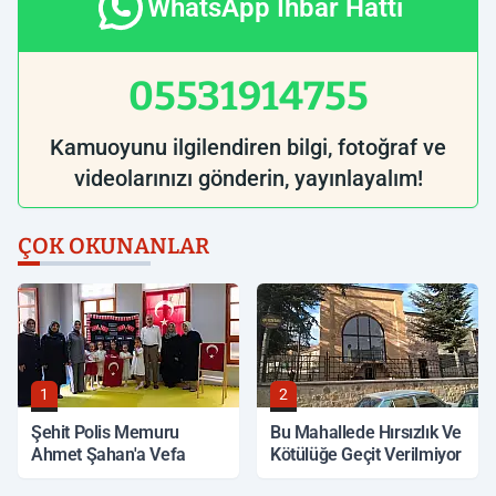
WhatsApp İhbar Hattı
05531914755
Kamuoyunu ilgilendiren bilgi, fotoğraf ve
videolarınızı gönderin, yayınlayalım!
ÇOK OKUNANLAR
1
2
Şehit Polis Memuru
Bu Mahallede Hırsızlık Ve
Ahmet Şahan'a Vefa
Kötülüğe Geçit Verilmiyor