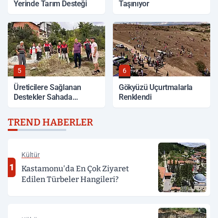
Yerinde Tarım Desteği
Taşınıyor
5
6
Üreticilere Sağlanan
Gökyüzü Uçurtmalarla
Destekler Sahada
Renklendi
Değerlendirildi
TREND HABERLER
Kültür
1
Kastamonu'da En Çok Ziyaret
Edilen Türbeler Hangileri?