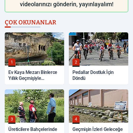
videolarınızı gönderin, yayınlayalım!
ÇOK OKUNANLAR
1
2
Ev Kaya Mezarı Binlerce
Pedallar Dostluk İçin
Yıllık Geçmişiyle
Döndü
Korunuyor
3
4
Üreticilere Bahçelerinde
Geçmişin İzleri Geleceğe