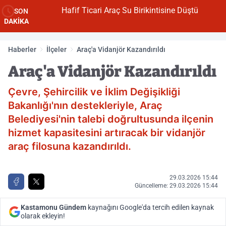
Hafif Ticari Araç Su Birikintisine Düştü
SON
DAKİKA
Haberler
İlçeler
Araç'a Vidanjör Kazandırıldı
Araç'a Vidanjör Kazandırıldı
Çevre, Şehircilik ve İklim Değişikliği
Bakanlığı'nın destekleriyle, Araç
Belediyesi'nin talebi doğrultusunda ilçenin
hizmet kapasitesini artıracak bir vidanjör
araç filosuna kazandırıldı.
29.03.2026 15:44
Güncelleme: 29.03.2026 15:44
Kastamonu Gündem
kaynağını Google'da tercih edilen kaynak
olarak ekleyin!