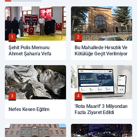
1
2
Şehit Polis Memuru
Bu Mahallede Hırsızlık Ve
Ahmet Şahan'a Vefa
Kötülüğe Geçit Verilmiyor
3
4
'Rota Maarif' 3 Milyondan
Nefes Kesen Eğitim
Fazla Ziyaret Edildi