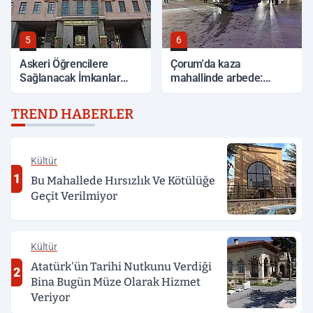
5
6
Askeri Öğrencilere
Çorum'da kaza
Sağlanacak İmkanlar
mahallinde arbede:
Açıklandı
Yardım etmek isteyen
genç, alkollü sürücü
TREND HABERLER
tarafından darp edildi
Kültür
1
Bu Mahallede Hırsızlık Ve Kötülüğe
Geçit Verilmiyor
Kültür
Atatürk'ün Tarihi Nutkunu Verdiği
2
Bina Bugün Müze Olarak Hizmet
Veriyor