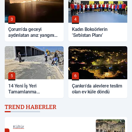
3
4
Çorum'da geceyi
Kadın Boksörlerin
aydınlatan anız yangını
‘Sırbistan Planı’
korkuttu
5
6
14 Yeni İş Yeri
Çankırı'da alevlere teslim
Tamamlanma
olan ev küle döndü
Aşamasında
TREND HABERLER
Kültür