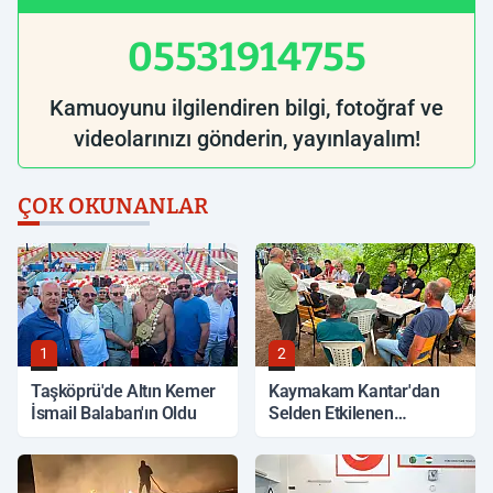
05531914755
Kamuoyunu ilgilendiren bilgi, fotoğraf ve
videolarınızı gönderin, yayınlayalım!
ÇOK OKUNANLAR
1
2
Taşköprü'de Altın Kemer
Kaymakam Kantar'dan
İsmail Balaban'ın Oldu
Selden Etkilenen
Bölgelerde İnceleme