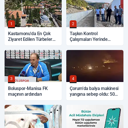
1
2
Kastamonu'da En Çok
Taşkın Kontrol
Ziyaret Edilen Türbeler
Çalışmaları Yerinde
Hangileri?
İncelendi
3
4
Boluspor-Manisa FK
Çorum'da balya makinesi
maçının ardından
yangına sebep oldu: 500
dönüm anız küle döndü