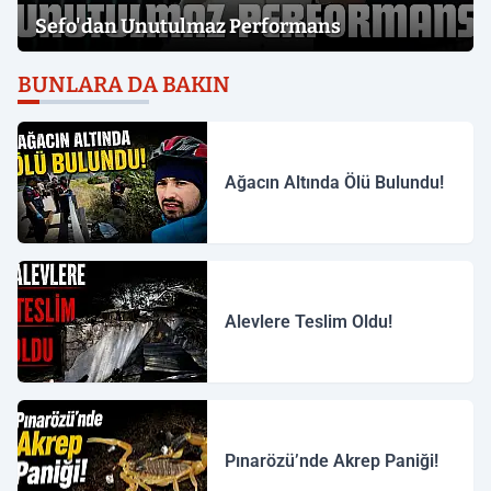
Sefo'dan Unutulmaz Performans
BUNLARA DA BAKIN
Ağacın Altında Ölü Bulundu!
Alevlere Teslim Oldu!
Pınarözü’nde Akrep Paniği!