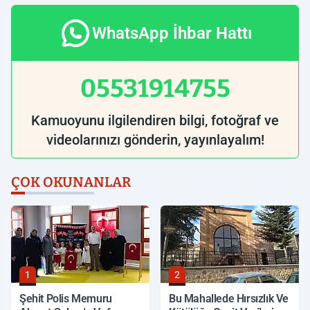
WhatsApp İhbar Hattı
05531914755
Kamuoyunu ilgilendiren bilgi, fotoğraf ve
videolarınızı gönderin, yayınlayalım!
ÇOK OKUNANLAR
1
2
Şehit Polis Memuru
Bu Mahallede Hırsızlık Ve