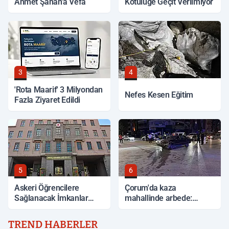
Ahmet Şahan'a Vefa
Kötülüğe Geçit Verilmiyor
3
4
'Rota Maarif' 3 Milyondan
Nefes Kesen Eğitim
Fazla Ziyaret Edildi
5
6
Askeri Öğrencilere
Çorum'da kaza
Sağlanacak İmkanlar
mahallinde arbede:
Açıklandı
Yardım etmek isteyen
genç, alkollü sürücü
TREND HABERLER
tarafından darp edildi