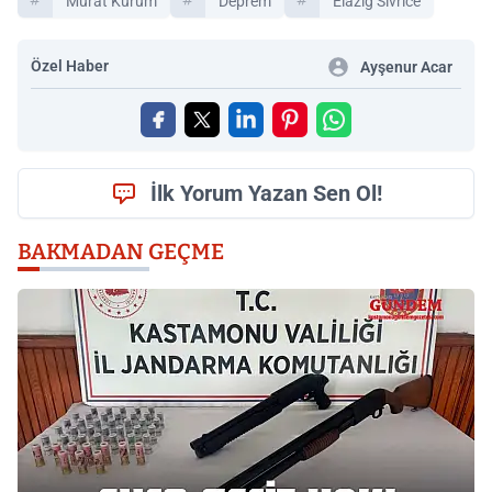
Murat Kurum
Deprem
Elazığ Sivrice
Özel Haber
Ayşenur Acar
İlk Yorum Yazan Sen Ol!
BAKMADAN GEÇME