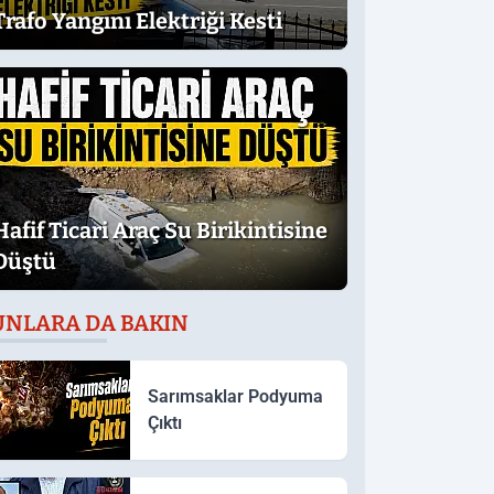
Trafo Yangını Elektriği Kesti
Hafif Ticari Araç Su Birikintisine
Düştü
UNLARA DA BAKIN
Sarımsaklar Podyuma
Çıktı