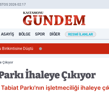
STOS 2026 02:17
ASAYIŞ
BÖLGE
SPOR
DIĞER
RESMI İLANLAR
u Birikintisine Düştü
e Çıkıyor
Parkı İhaleye Çıkıyor
abiat Parkı'nın işletmeciliği ihaleye ç