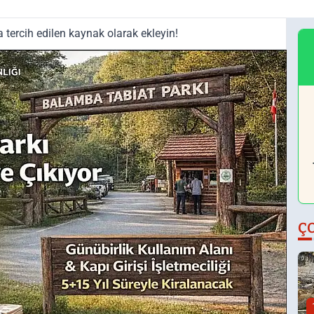
tercih edilen kaynak olarak ekleyin!
Ç