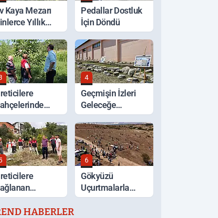
v Kaya Mezarı
Pedallar Dostluk
inlerce Yıllık
İçin Döndü
eçmişiyle
orunuyor
3
4
reticilere
Geçmişin İzleri
ahçelerinde
Geleceğe
erinde Tarım
Taşınıyor
esteği
5
6
reticilere
Gökyüzü
ağlanan
Uçurtmalarla
estekler Sahada
Renklendi
REND HABERLER
eğerlendirildi