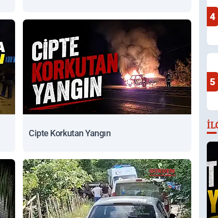
4
5
İL
Cipte Korkutan Yangın