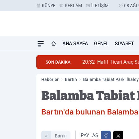
KÜNYE
REKLAM
İLETIŞIM
08 AĞU
ANA SAYFA
GENEL
SIYASET
20:32
Hafif Ticari Araç S
SON DAKİKA
Haberler
Bartın
Balamba Tabiat Parkı İhaley
Balamba Tabiat 
Bartın'da bulunan Balamba T
PAYLAŞ
Bartın