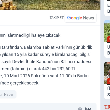
E
B
G
TAKİP ET
K
ın işletmeciliği ihaleye çıkacak.
Ü
tarafından, Balamba Tabiat Parkı’nın günübirlik
B
5 yıldan 15 yıla kadar süreyle kiralanacağı bilgisi
Y
86 sayılı Devlet İhale Kanunu’nun 35’inci maddesi
D
mmen (tahmini) olarak 442 bin 232,60 TL
ale, 10 Mart 2026 Salı günü saat 11.00’da Bartın
ü’nde gerçekleşecek.
Ü
S
tın Haber
D
T
D
İHA