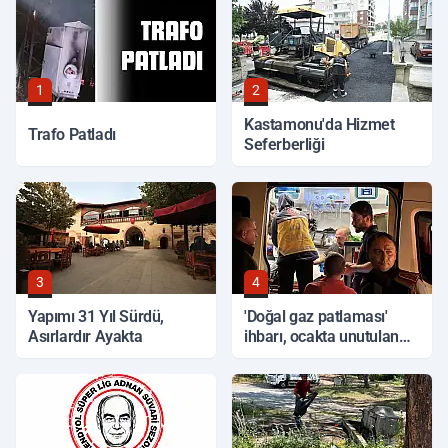
1
2
Kastamonu'da Hizmet
Trafo Patladı
Seferberliği
3
4
Yapımı 31 Yıl Sürdü,
'Doğal gaz patlaması'
Asırlardır Ayakta
ihbarı, ocakta unutulan
yemek çıktı