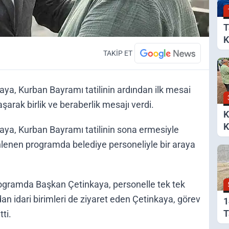
T
K
B
TAKİP ET
ya, Kurban Bayramı tatilinin ardından ilk mesai
arak birlik ve beraberlik mesajı verdi.
K
ya, Kurban Bayramı tatilinin sona ermesiyle
S
nlenen programda belediye personeliyle bir araya
B
İ
programda Başkan Çetinkaya, personelle tek tek
ndan idari birimleri de ziyaret eden Çetinkaya, görev
1
T
ti.
A