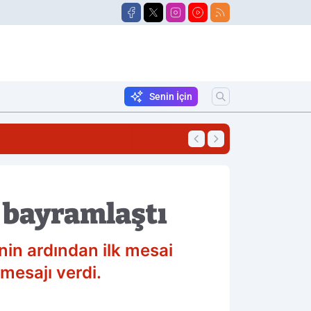
Senin İçin
23:06
Cipte Korkutan Ya
e bayramlaştı
in ardından ilk mesai
mesajı verdi.