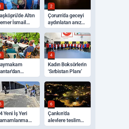
1
2
aşköprü'de Altın
Çorum'da geceyi
emer İsmail
aydınlatan anız
alaban'ın Oldu
yangını korkuttu
3
4
Kaymakam
Kadın Boksörlerin
antar'dan
‘Sırbistan Planı’
elden Etkilenen
ölgelerde
nceleme
5
6
4 Yeni İş Yeri
Çankırı'da
amamlanma
alevlere teslim
şamasında
olan ev küle