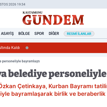
STOS 2026 19:34
ASAYIŞ
BÖLGE
SPOR
DIĞER
RESMI İLANLAR
ltında Kaldı
e personeliyle bayramlaştı
a belediye personeliyl
zkan Çetinkaya, Kurban Bayramı tatilin
le bayramlaşarak birlik ve beraberlik 