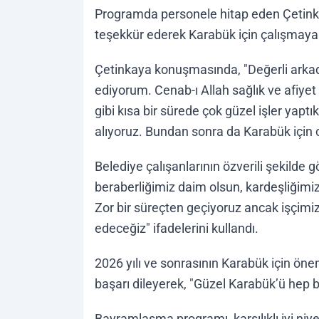
Programda personele hitap eden Çetinka
teşekkür ederek Karabük için çalışmaya
Çetinkaya konuşmasında, "Değerli arkad
ediyorum. Cenab-ı Allah sağlık ve afiyet 
gibi kısa bir sürede çok güzel işler yapt
alıyoruz. Bundan sonra da Karabük için
Belediye çalışanlarının özverili şekilde g
beraberliğimiz daim olsun, kardeşliğimiz
Zor bir süreçten geçiyoruz ancak işçi
edeceğiz" ifadelerini kullandı.
2026 yılı ve sonrasının Karabük için öne
başarı dileyerek, "Güzel Karabük’ü hep b
Bayramlaşma programı, karşılıklı iyi niye