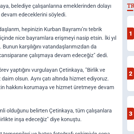
T
ya, belediye çalışanlarına emeklerinden dolayı
 devam edeceklerini söyledi.
aşlarım, hepinizin Kurban Bayramı’nı tebrik
1
içinde nice bayramlara erişmeyi nasip etsin. İki yıl
ık. Bunun karşılığını vatandaşlarımızdan da
 cansiparane çalışmaya devam edeceğiz" dedi.
örev yaptığını vurgulayan Çetinkaya, "Birlik ve
2
 daim olsun. Aynı çatı altında hizmet ediyoruz.
mizin hakkını korumaya ve hizmet üretmeye devam
mli olduğunu belirten Çetinkaya, tüm çalışanlara
3
irlikte inşa edeceğiz" diye konuştu.
t temennileri ve hatıra fotoğrafı çekimiyle sona