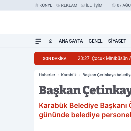
KÜNYE
REKLAM
İLETIŞIM
07 AĞU
ANA SAYFA
GENEL
SIYASET
23:27
Çocuk Minibüsün A
SON DAKİKA
Haberler
Karabük
Başkan Çetinkaya belediy
Başkan Çetinkay
Karabük Belediye Başkanı Ö
gününde belediye personeliy