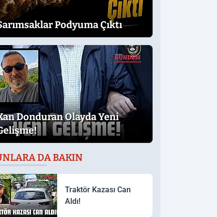
Sarımsaklar Podyuma Çıktı
Kan Donduran Olayda Yeni
Gelişme!
UNLARA DA BAKIN
Traktör Kazası Can
Aldı!