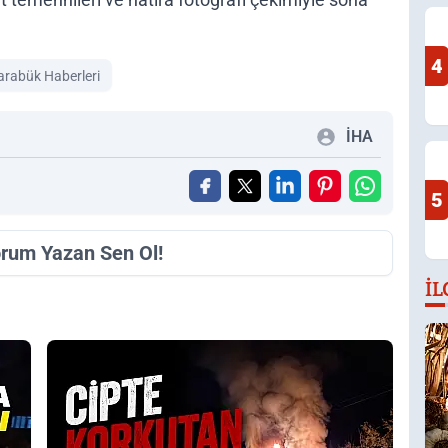
4
arabük Haberleri
İHA
5
orum Yazan Sen Ol!
İL