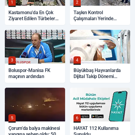
1
2
Kastamonu'da En Çok
Taşkın Kontrol
Ziyaret Edilen Türbeler
Çalışmaları Yerinde
Hangileri?
İncelendi
3
4
Boluspor-Manisa FK
Büyükbaş Hayvanlarda
maçının ardından
Dijital Takip Dönemi
Başlıyor
5
6
Çorum'da balya makinesi
HAYAT 112 Kullanıma
yangına sebep oldu: 500
Sunuldu