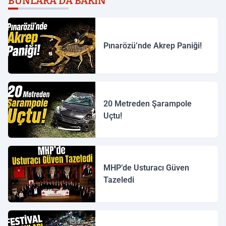
BUNLARA DA BAKIN
Pınarözü’nde Akrep Paniği!
20 Metreden Şarampole
Uçtu!
MHP’de Usturacı Güven
Tazeledi