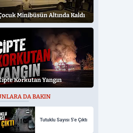
Çocuk Minibüsün Altında Kaldı
Cipte Korkutan Yangın
UNLARA DA BAKIN
Tutuklu Sayısı 5'e Çıktı