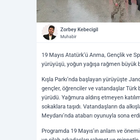
Zorbey Kebecigil
Muhabir
19 Mayıs Atatürk’ü Anma, Gençlik ve Sp
yürüyüşü, yoğun yağışa rağmen büyük bir
Kışla Parkı’nda başlayan yürüyüşte Ja
gençler, öğrenciler ve vatandaşlar Türk
yürüdü. Yağmura aldırış etmeyen katılı
sokaklara taşıdı. Vatandaşların da alkış
Meydanı’nda atabarı oyunuyla sona erdi
Programda 19 Mayıs’ın anlam ve önemin
ve silah arkadaşları rahmet ve minnetle 