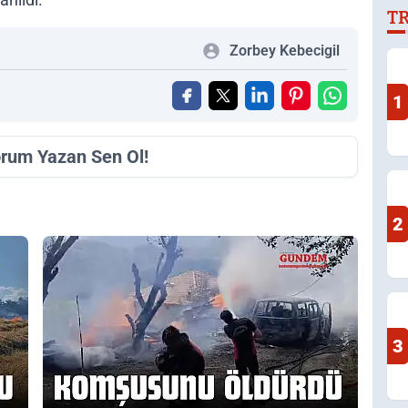
T
Zorbey Kebecigil
1
orum Yazan Sen Ol!
2
3