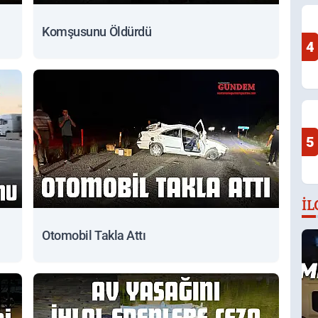
Komşusunu Öldürdü
4
5
İL
Otomobil Takla Attı