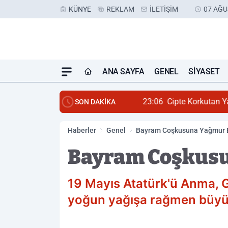
KÜNYE
REKLAM
İLETIŞIM
07 AĞU
ANA SAYFA
GENEL
SIYASET
23:06
Cipte Korkutan Ya
SON DAKİKA
Haberler
Genel
Bayram Coşkusuna Yağmur 
Bayram Coşkusu
19 Mayıs Atatürk'ü Anma, G
yoğun yağışa rağmen büyük 