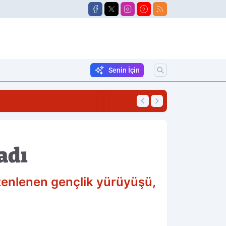
Senin İçin
22:33
Tutuklu Sayısı 5'e 
adı
zenlenen gençlik yürüyüşü,