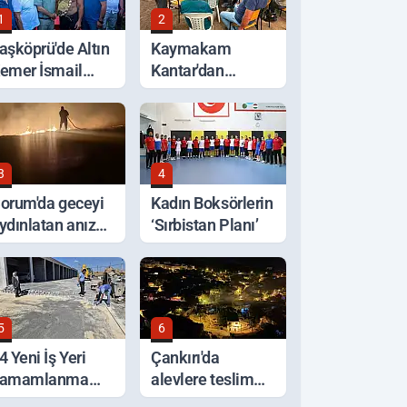
1
2
aşköprü'de Altın
Kaymakam
emer İsmail
Kantar'dan
alaban'ın Oldu
Selden Etkilenen
Bölgelerde
İnceleme
3
4
orum'da geceyi
Kadın Boksörlerin
ydınlatan anız
‘Sırbistan Planı’
angını korkuttu
5
6
4 Yeni İş Yeri
Çankırı'da
amamlanma
alevlere teslim
şamasında
olan ev küle