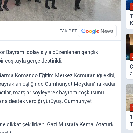
T
K
B
TAKİP ET
or Bayramı dolayısıyla düzenlenen gençlik
 coşkuyla gerçekleştirildi.
Ç
a
ndarma Komando Eğitim Merkez Komutanlığı ekibi,
y
 bayrakları eşliğinde Cumhuriyet Meydanı’na kadar
mcılar, marşlar söyleyerek bayram coşkusunu
larla destek verdiği yürüyüş, Cumhuriyet
.
1
T
e dikkat çekilirken, Gazi Mustafa Kemal Atatürk
A
anıldı.