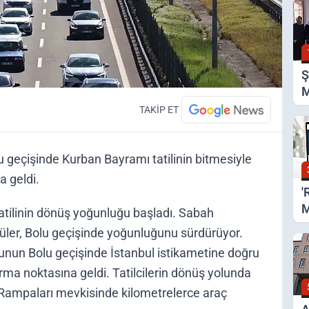
Ş
M
Ş
TAKİP ET
 geçişinde Kurban Bayramı tatilinin bitmesiyle
a geldi.
'
M
tatilinin dönüş yoğunluğu başladı. Sabah
Z
cüler, Bolu geçişinde yoğunluğunu sürdürüyor.
unun Bolu geçişinde İstanbul istikametine doğru
urma noktasına geldi. Tatilcilerin dönüş yolunda
 Rampaları mevkisinde kilometrelerce araç