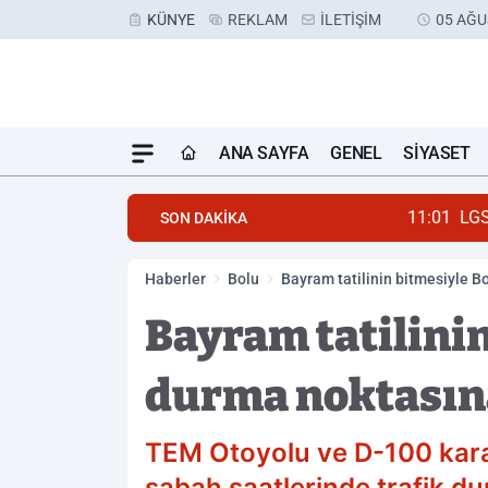
KÜNYE
REKLAM
İLETIŞIM
05 AĞU
ANA SAYFA
GENEL
SIYASET
11:01
LGS Yerleştirme So
SON DAKİKA
Haberler
Bolu
Bayram tatilinin bitmesiyle B
Bayram tatilinin
durma noktasına
TEM Otoyolu ve D-100 kara 
sabah saatlerinde trafik du