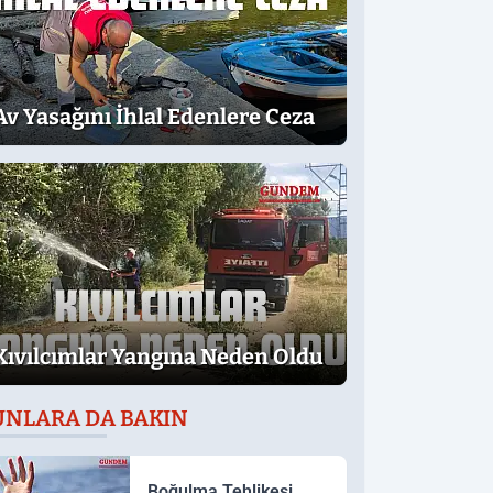
Av Yasağını İhlal Edenlere Ceza
Kıvılcımlar Yangına Neden Oldu
UNLARA DA BAKIN
Boğulma Tehlikesi