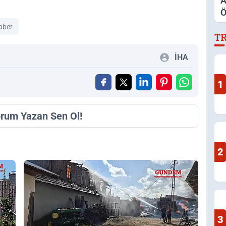
A
Ö
S
aber
T
İ
A
İHA
1
orum Yazan Sen Ol!
2
3