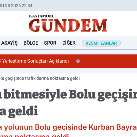
STOS 2026 22:34
ASAYIŞ
BÖLGE
SPOR
DIĞER
RESMI İLANLAR
nuçları Açıklandı
olu geçişinde trafik durma noktasına geldi
 bitmesiyle Bolu geçişi
 geldi
yolunun Bolu geçişinde Kurban Bayramı
rma noktasına geldi.