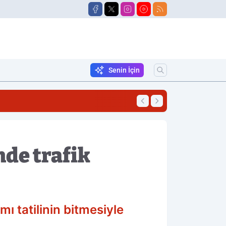
Senin İçin
16:47
Korkutan Yangın!
nde trafik
 tatilinin bitmesiyle