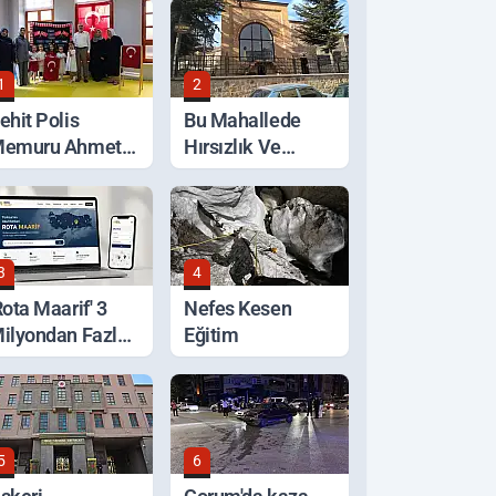
1
2
ehit Polis
Bu Mahallede
emuru Ahmet
Hırsızlık Ve
ahan'a Vefa
Kötülüğe Geçit
Verilmiyor
3
4
Rota Maarif' 3
Nefes Kesen
ilyondan Fazla
Eğitim
iyaret Edildi
5
6