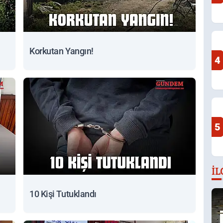
Korkutan Yangın!
4
5
İL
10 Kişi Tutuklandı