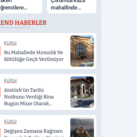
skeri
Çorum'da kaza
ğrencilere
mahallinde
ağlanacak
arbede: Yardım
REND HABERLER
mkanlar
etmek isteyen
çıklandı
genç, alkollü
sürücü tarafından
Kültür
darp edildi
Bu Mahallede Hırsızlık Ve
Kötülüğe Geçit Verilmiyor
Kültür
Atatürk'ün Tarihi
Nutkunu Verdiği Bina
Bugün Müze Olarak
Hizmet Veriyor
Kültür
Değişen Zamana Rağmen