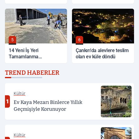
Bölgelerde İnceleme
5
6
14 Yeni İş Yeri
Çankırı'da alevlere teslim
Tamamlanma
olan ev küle döndü
Aşamasında
TREND HABERLER
Kültür
1
Ev Kaya Mezarı Binlerce Yıllık
Geçmişiyle Korunuyor
Kültür