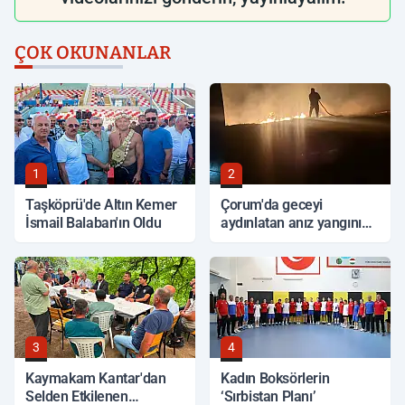
ÇOK OKUNANLAR
1
2
Taşköprü'de Altın Kemer
Çorum'da geceyi
İsmail Balaban'ın Oldu
aydınlatan anız yangını
korkuttu
3
4
Kaymakam Kantar'dan
Kadın Boksörlerin
Selden Etkilenen
‘Sırbistan Planı’