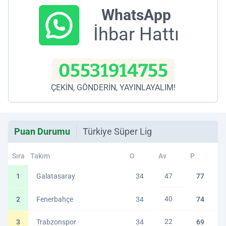
WhatsApp
İhbar Hattı
05531914755
ÇEKİN, GÖNDERİN, YAYINLAYALIM!
Puan Durumu
Türkiye Süper Lig
Sıra
Takım
O
Av
P
1
Galatasaray
34
47
77
40
2
Fenerbahçe
34
74
22
3
Trabzonspor
34
69