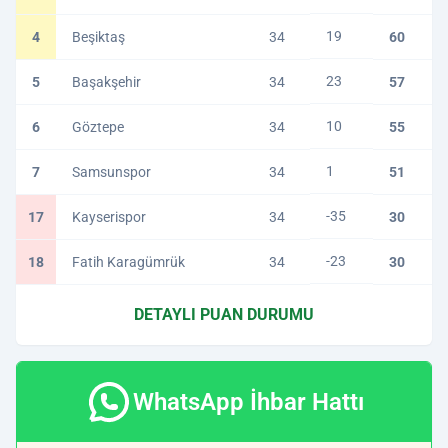
19
4
Beşiktaş
34
60
23
5
Başakşehir
34
57
10
6
Göztepe
34
55
1
7
Samsunspor
34
51
-35
17
Kayserispor
34
30
-23
18
Fatih Karagümrük
34
30
DETAYLI PUAN DURUMU
WhatsApp İhbar Hattı