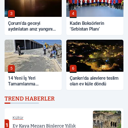
3
4
Çorum'da geceyi
Kadın Boksörlerin
aydınlatan anız yangını
‘Sırbistan Planı’
korkuttu
5
6
14 Yeni İş Yeri
Çankırı'da alevlere teslim
Tamamlanma
olan ev küle döndü
Aşamasında
TREND HABERLER
Kültür
1
Ev Kaya Mezarı Binlerce Yıllık