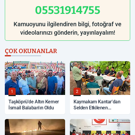
05531914755
Kamuoyunu ilgilendiren bilgi, fotoğraf ve
videolarınızı gönderin, yayınlayalım!
ÇOK OKUNANLAR
1
2
Taşköprü'de Altın Kemer
Kaymakam Kantar'dan
İsmail Balaban'ın Oldu
Selden Etkilenen
Bölgelerde İnceleme