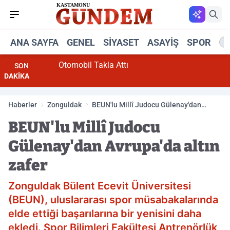
ANA SAYFA
GENEL
SIYASET
ASAYIŞ
SPOR
R
Otomobil Takla Attı
SON
DAKİKA
Haberler
Zonguldak
BEUN'lu Millî Judocu Gülenay'dan
Avrupa'da altın zafer
BEUN'lu Millî Judocu
Gülenay'dan Avrupa'da altın
zafer
Zonguldak Bülent Ecevit Üniversitesi
(BEUN), uluslararası spor müsabakalarında
elde ettiği başarılarına bir yenisini daha
ekledi. Spor Bilimleri Fakültesi Antrenörlük