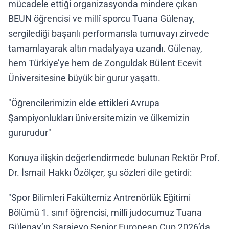
mücadele ettiği organizasyonda mindere çıkan
BEUN öğrencisi ve millî sporcu Tuana Gülenay,
sergilediği başarılı performansla turnuvayı zirvede
tamamlayarak altın madalyaya uzandı. Gülenay,
hem Türkiye’ye hem de Zonguldak Bülent Ecevit
Üniversitesine büyük bir gurur yaşattı.
"Öğrencilerimizin elde ettikleri Avrupa
Şampiyonlukları üniversitemizin ve ülkemizin
gururudur"
Konuya ilişkin değerlendirmede bulunan Rektör Prof.
Dr. İsmail Hakkı Özölçer, şu sözleri dile getirdi:
"Spor Bilimleri Fakültemiz Antrenörlük Eğitimi
Bölümü 1. sınıf öğrencisi, millî judocumuz Tuana
Gülenay’ın Sarajevo Senior European Cup 2026’da