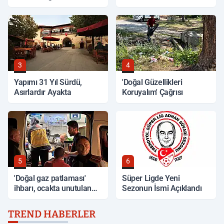
3
4
Yapımı 31 Yıl Sürdü,
'Doğal Güzellikleri
Asırlardır Ayakta
Koruyalım' Çağrısı
5
6
'Doğal gaz patlaması'
Süper Ligde Yeni
ihbarı, ocakta unutulan
Sezonun İsmi Açıklandı
yemek çıktı
TREND HABERLER