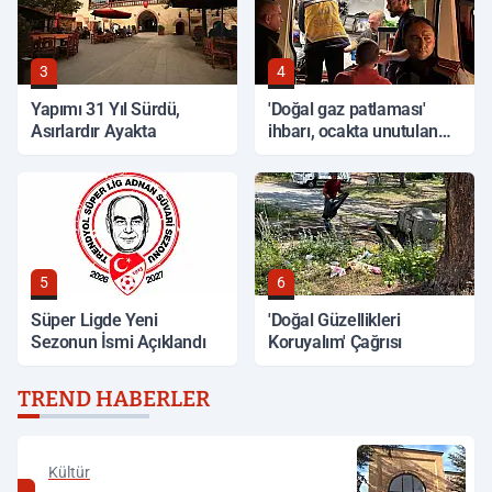
3
4
Yapımı 31 Yıl Sürdü,
'Doğal gaz patlaması'
Asırlardır Ayakta
ihbarı, ocakta unutulan
yemek çıktı
5
6
Süper Ligde Yeni
'Doğal Güzellikleri
Sezonun İsmi Açıklandı
Koruyalım' Çağrısı
TREND HABERLER
Kültür