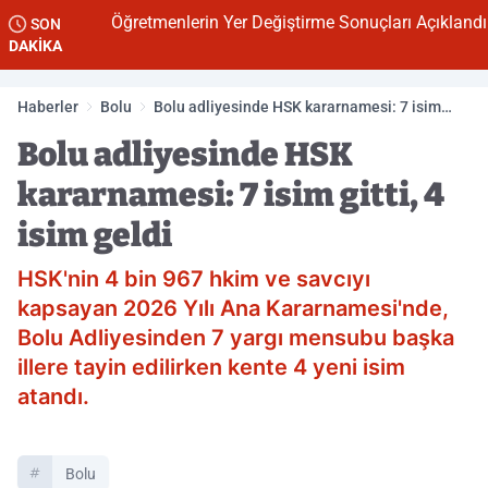
Öğretmenlerin Yer Değiştirme Sonuçları Açıklandı
SON
DAKİKA
Haberler
Bolu
Bolu adliyesinde HSK kararnamesi: 7 isim
gitti, 4 isim geldi
Bolu adliyesinde HSK
kararnamesi: 7 isim gitti, 4
isim geldi
HSK'nin 4 bin 967 hkim ve savcıyı
kapsayan 2026 Yılı Ana Kararnamesi'nde,
Bolu Adliyesinden 7 yargı mensubu başka
illere tayin edilirken kente 4 yeni isim
atandı.
Bolu