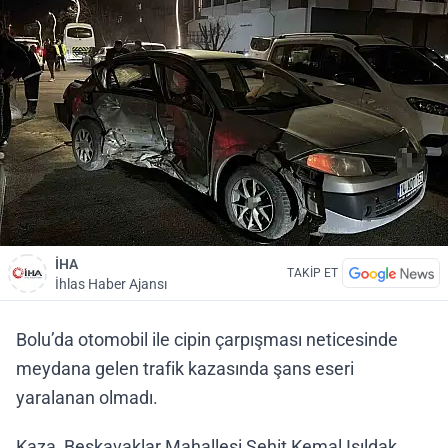
İHA
TAKİP ET
İhlas Haber Ajansı
Bolu’da otomobil ile cipin çarpışması neticesinde
meydana gelen trafik kazasında şans eseri
yaralanan olmadı.
Kaza, Beşkavaklar Mahallesi Şehit Kemal Işıldak