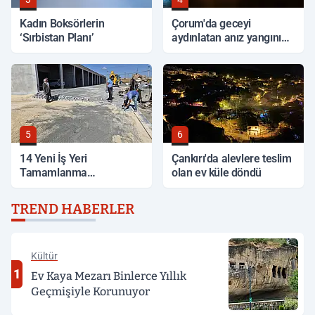
Kadın Boksörlerin
Çorum'da geceyi
‘Sırbistan Planı’
aydınlatan anız yangını
korkuttu
5
6
14 Yeni İş Yeri
Çankırı'da alevlere teslim
Tamamlanma
olan ev küle döndü
Aşamasında
TREND HABERLER
Kültür
1
Ev Kaya Mezarı Binlerce Yıllık
Geçmişiyle Korunuyor