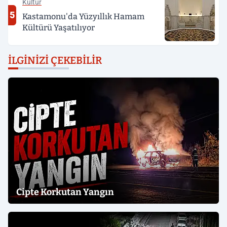
Kültür
5
Kastamonu'da Yüzyıllık Hamam
Kültürü Yaşatılıyor
İLGINIZI ÇEKEBILIR
Cipte Korkutan Yangın