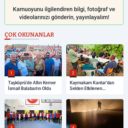
Kamuoyunu ilgilendiren bilgi, fotoğraf ve
videolarınızı gönderin, yayınlayalım!
ÇOK OKUNANLAR
1
2
Taşköprü'de Altın Kemer
Kaymakam Kantar'dan
İsmail Balaban'ın Oldu
Selden Etkilenen
Bölgelerde İnceleme
3
4