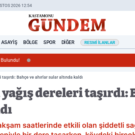
STOS 2026 12:54
ASAYIŞ
BÖLGE
SPOR
DIĞER
RESMI İLANLAR
 Bulundu!
taşırdı: Bahçe ve ahırlar sular altında kaldı
yağış dereleri taşırdı: 
ldı
kşam saatlerinde etkili olan şiddetli s
eniyle bir dere taşarken, köydeki birçok