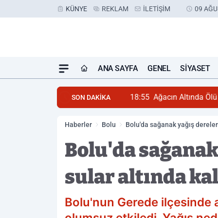
KÜNYE
REKLAM
İLETIŞIM
09 AĞU
ANA SAYFA
GENEL
SIYASET
18:55
Ağacın Altında Ölü
SON DAKİKA
Haberler
Bolu
Bolu'da sağanak yağış dereleri 
Bolu'da sağanak 
sular altında ka
Bolu'nun Gerede ilçesinde a
olumsuz etkiledi. Yağış ned