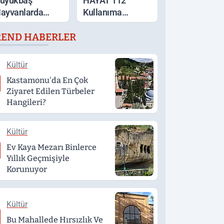
üyükbaş
HAYAT 112
ayvanlarda
Kullanıma
ijital Takip
Sunuldu
REND HABERLER
önemi Başlıyor
Kültür
Kastamonu'da En Çok
Ziyaret Edilen Türbeler
Hangileri?
Kültür
Ev Kaya Mezarı Binlerce
Yıllık Geçmişiyle
Korunuyor
Kültür
Bu Mahallede Hırsızlık Ve