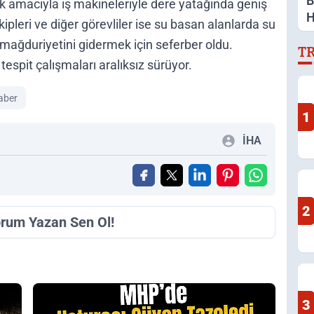
B
 amacıyla iş makineleriyle dere yatağında geniş
H
kipleri ve diğer görevliler ise su basan alanlarda su
D
 mağduriyetini gidermek için seferber oldu.
T
D
tespit çalışmaları aralıksız sürüyor.
aber
1
İHA
2
orum Yazan Sen Ol!
3