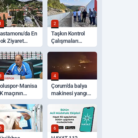
1
2
astamonu'da En
Taşkın Kontrol
ok Ziyaret
Çalışmaları
dilen Türbeler
Yerinde İncelendi
angileri?
3
4
oluspor-Manisa
Çorum'da balya
K maçının
makinesi yangına
rdından
sebep oldu: 500
dönüm anız küle
döndü
5
6