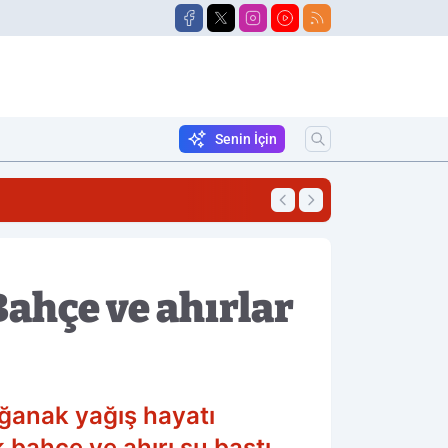
Senin İçin
18:21
Alevlere Teslim Ol
Bahçe ve ahırlar
ağanak yağış hayatı
 bahçe ve ahırı su bastı.