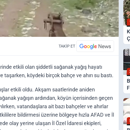
K
Ç
E
TAKİP ET
H
nde etkili olan şiddetli sağanak yağış hayatı
e taşarken, köydeki birçok bahçe ve ahırı su bastı.
B
F
şlar etkili oldu. Akşam saatlerinde aniden
a
 sağanak yağışın ardından, köyün içerisinden geçen
yılırken, vatandaşlara ait bazı bahçeler ve ahırlar
tkililere bildirmesi üzerine bölgeye hızla AFAD ve İl
ede olay yerine ulaşan İl Özel İdaresi ekipleri,