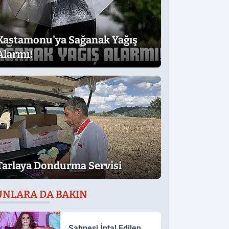
Kastamonu'ya Sağanak Yağış
Alarmı!
Tarlaya Dondurma Servisi
UNLARA DA BAKIN
Sahnesi İptal Edilen