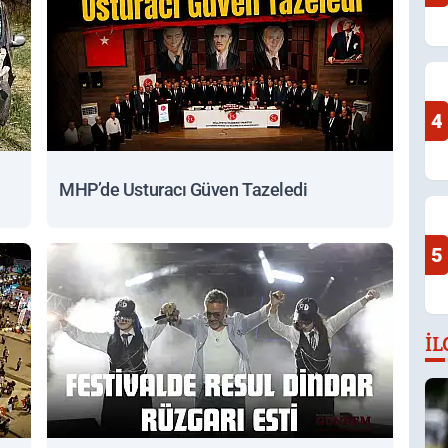
4
MHP’de Usturacı Güven Tazeledi
5
İL