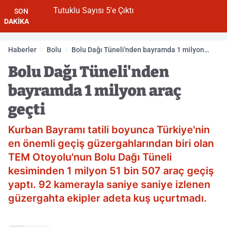
Tutuklu Sayısı 5'e Çıktı
SON
DAKİKA
Haberler
Bolu
Bolu Dağı Tüneli'nden bayramda 1 milyon
araç geçti
Bolu Dağı Tüneli'nden
bayramda 1 milyon araç
geçti
Kurban Bayramı tatili boyunca Türkiye'nin
en önemli geçiş güzergahlarından biri olan
TEM Otoyolu'nun Bolu Dağı Tüneli
kesiminden 1 milyon 51 bin 507 araç geçiş
yaptı. 92 kamerayla saniye saniye izlenen
güzergahta ekipler adeta kuş uçurtmadı.