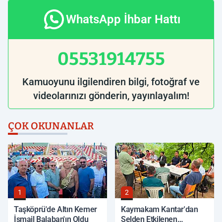
WhatsApp İhbar Hattı
05531914755
Kamuoyunu ilgilendiren bilgi, fotoğraf ve
videolarınızı gönderin, yayınlayalım!
ÇOK OKUNANLAR
1
2
Taşköprü'de Altın Kemer
Kaymakam Kantar'dan
İsmail Balaban'ın Oldu
Selden Etkilenen