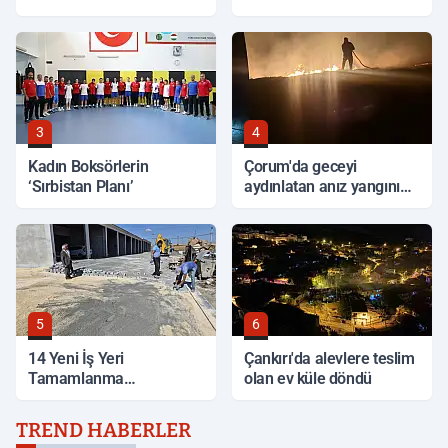
Bölgelerde İnceleme
3
4
Kadın Boksörlerin
Çorum'da geceyi
‘Sırbistan Planı’
aydınlatan anız yangını
korkuttu
5
6
14 Yeni İş Yeri
Çankırı'da alevlere teslim
Tamamlanma
olan ev küle döndü
Aşamasında
TREND HABERLER