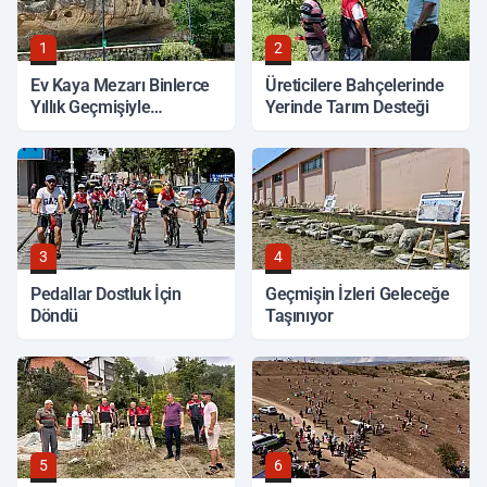
1
2
Ev Kaya Mezarı Binlerce
Üreticilere Bahçelerinde
Yıllık Geçmişiyle
Yerinde Tarım Desteği
Korunuyor
3
4
Pedallar Dostluk İçin
Geçmişin İzleri Geleceğe
Döndü
Taşınıyor
5
6