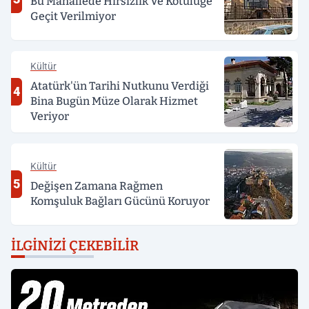
Bu Mahallede Hırsızlık Ve Kötülüğe
Geçit Verilmiyor
Kültür
Atatürk'ün Tarihi Nutkunu Verdiği
4
Bina Bugün Müze Olarak Hizmet
Veriyor
Kültür
5
Değişen Zamana Rağmen
Komşuluk Bağları Gücünü Koruyor
İLGINIZI ÇEKEBILIR