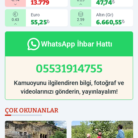
-0.14
0.25
13.779
47,74
₺
Euro
Altın (Gr)
0.43
2.59
55,25
₺
6.660,55
₺
WhatsApp İhbar Hattı
05531914755
Kamuoyunu ilgilendiren bilgi, fotoğraf ve
videolarınızı gönderin, yayınlayalım!
ÇOK OKUNANLAR