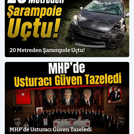
20 Metreden Şarampole Uçtu!
MHP’de Usturacı Güven Tazeledi