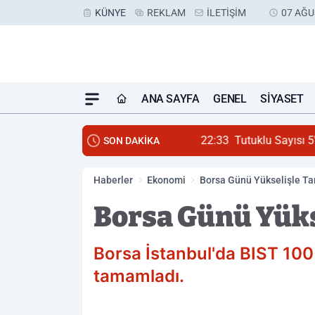
KÜNYE
REKLAM
İLETIŞIM
07 AĞU
ANA SAYFA
GENEL
SIYASET
22:33
Tutuklu Sayısı 5'e Ç
SON DAKİKA
Haberler
Ekonomi
Borsa Günü Yükselişle T
Borsa Günü Yük
Borsa İstanbul'da BIST 10
tamamladı.