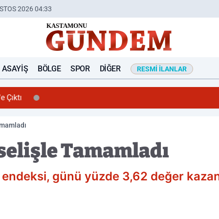
STOS 2026 04:33
ASAYIŞ
BÖLGE
SPOR
DIĞER
RESMI İLANLAR
ıktı
amamladı
selişle Tamamladı
0 endeksi, günü yüzde 3,62 değer kaz