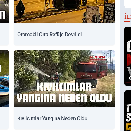
İL
Otomobil Orta Refüje Devrildi
Kıvılcımlar Yangına Neden Oldu