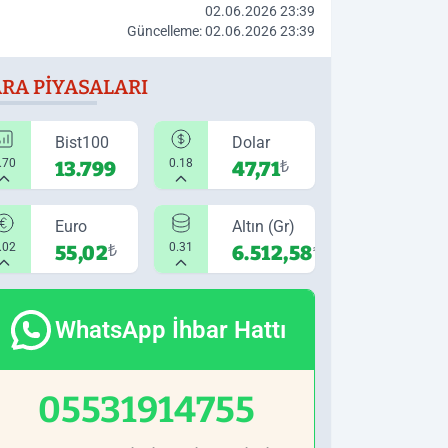
02.06.2026 23:39
Güncelleme: 02.06.2026 23:39
RA PIYASALARI
Bist100
Dolar
.70
0.18
13.799
47,71
₺
Euro
Altın (Gr)
.02
0.31
55,02
₺
6.512,58
₺
WhatsApp İhbar Hattı
05531914755