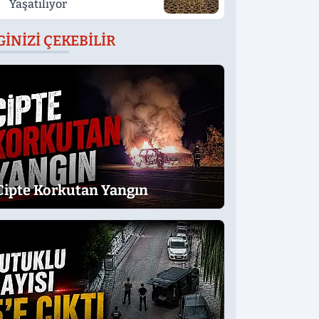
Yaşatılıyor
GINIZI ÇEKEBILIR
Cipte Korkutan Yangın