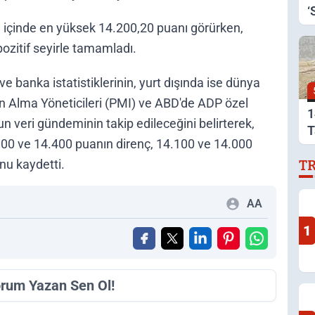
‘
 içinde en yüksek 14.200,20 puanı görürken,
ozitif seyirle tamamladı.
 ve banka istatistiklerinin, yurt dışında ise dünya
ın Alma Yöneticileri (PMI) ve ABD'de ADP özel
1
 veri gündeminin takip edileceğini belirterek,
T
00 ve 14.400 puanın direnç, 14.100 ve 14.000
A
nu kaydetti.
T
AA
1
orum Yazan Sen Ol!