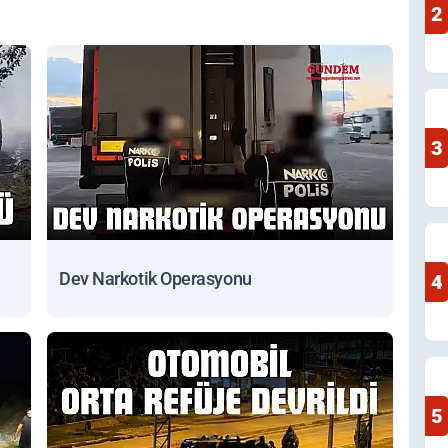
2
3
Dev Narkotik Operasyonu
4
5