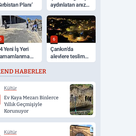
Sırbistan Planı’
aydınlatan anız
yangını korkuttu
5
6
4 Yeni İş Yeri
Çankırı'da
amamlanma
alevlere teslim
şamasında
olan ev küle
REND HABERLER
döndü
Kültür
Ev Kaya Mezarı Binlerce
Yıllık Geçmişiyle
Korunuyor
Kültür