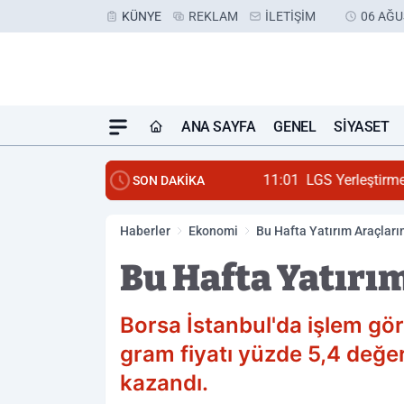
KÜNYE
REKLAM
İLETIŞIM
06 AĞU
ANA SAYFA
GENEL
SIYASET
11:01
LGS Yerleştirme So
SON DAKİKA
Haberler
Ekonomi
Bu Hafta Yatırım Araçları
Bu Hafta Yatırı
Borsa İstanbul'da işlem gör
gram fiyatı yüzde 5,4 değe
kazandı.