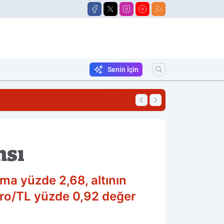
Senin İçin
16:47
Korkutan Yangın!
nsı
ama yüzde 2,68, altının
vro/TL yüzde 0,92 değer