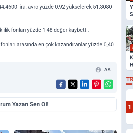
44,4600 lira, avro yüzde 0,92 yükselerek 51,3080
Y
S
A
lilik fonları yüzde 1,48 değer kaybetti.
m fonları arasında en çok kazandıranlar yüzde 0,40
K
H
AA
S
T
orum Yazan Sen Ol!
1