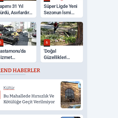
apımı 31 Yıl
Süper Ligde Yeni
ürdü, Asırlardır
Sezonun İsmi
yakta
Açıklandı
5
6
astamonu'da
'Doğal
izmet
Güzellikleri
eferberliği
Koruyalım' Çağrısı
REND HABERLER
Kültür
Bu Mahallede Hırsızlık Ve
Kötülüğe Geçit Verilmiyor