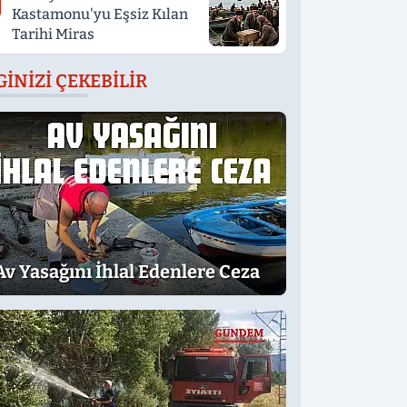
Kastamonu'yu Eşsiz Kılan
Tarihi Miras
GINIZI ÇEKEBILIR
Av Yasağını İhlal Edenlere Ceza