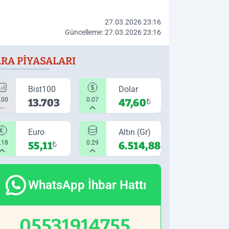
27.03.2026 23:16
Güncelleme: 27.03.2026 23:16
RA PIYASALARI
Bist100
Dolar
.00
0.07
13.703
47,60
₺
Euro
Altın (Gr)
.18
0.29
55,11
₺
6.514,88
₺
WhatsApp İhbar Hattı
05531914755