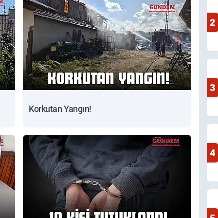
2
3
Korkutan Yangın!
4