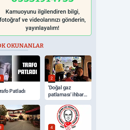
Kamuoyunu ilgilendiren bilgi,
fotoğraf ve videolarınızı gönderin,
yayınlayalım!
OK OKUNANLAR
1
2
'Doğal gaz
rafo Patladı
patlaması' ihbarı,
ocakta unutulan
yemek çıktı
3
4