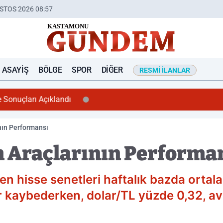
STOS 2026 08:57
ASAYIŞ
BÖLGE
SPOR
DIĞER
RESMI İLANLAR
nuçları Açıklandı
nın Performansı
m Araçlarının Performa
en hisse senetleri haftalık bazda ortal
r kaybederken, dolar/TL yüzde 0,32, a