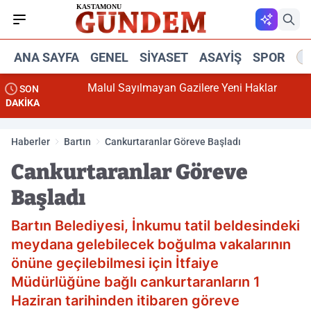
ANA SAYFA
GENEL
SIYASET
ASAYIŞ
SPOR
R
Malul Sayılmayan Gazilere Yeni Haklar
SON
DAKİKA
Haberler
Bartın
Cankurtaranlar Göreve Başladı
Cankurtaranlar Göreve
Başladı
Bartın Belediyesi, İnkumu tatil beldesindeki
meydana gelebilecek boğulma vakalarının
önüne geçilebilmesi için İtfaiye
Müdürlüğüne bağlı cankurtaranların 1
Haziran tarihinden itibaren göreve