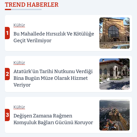
genç, alkollü sürücü
TREND HABERLER
tarafından darp edildi
Kültür
1
Bu Mahallede Hırsızlık Ve Kötülüğe
Geçit Verilmiyor
Kültür
Atatürk'ün Tarihi Nutkunu Verdiği
2
Bina Bugün Müze Olarak Hizmet
Veriyor
Kültür
3
Değişen Zamana Rağmen
Komşuluk Bağları Gücünü Koruyor