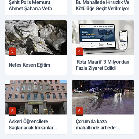
Şehit Polis Memuru
Bu Mahallede Hırsızlık Ve
Ahmet Şahan'a Vefa
Kötülüğe Geçit Verilmiyor
3
4
'Rota Maarif' 3 Milyondan
Nefes Kesen Eğitim
Fazla Ziyaret Edildi
5
6
Askeri Öğrencilere
Çorum'da kaza
Sağlanacak İmkanlar
mahallinde arbede:
Açıklandı
Yardım etmek isteyen