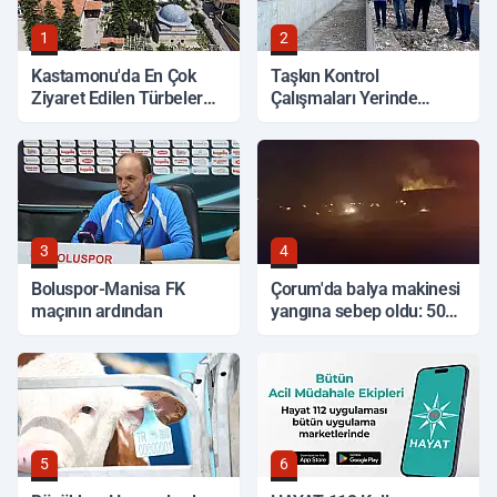
1
2
Kastamonu'da En Çok
Taşkın Kontrol
Ziyaret Edilen Türbeler
Çalışmaları Yerinde
Hangileri?
İncelendi
3
4
Boluspor-Manisa FK
Çorum'da balya makinesi
maçının ardından
yangına sebep oldu: 500
dönüm anız küle döndü
5
6