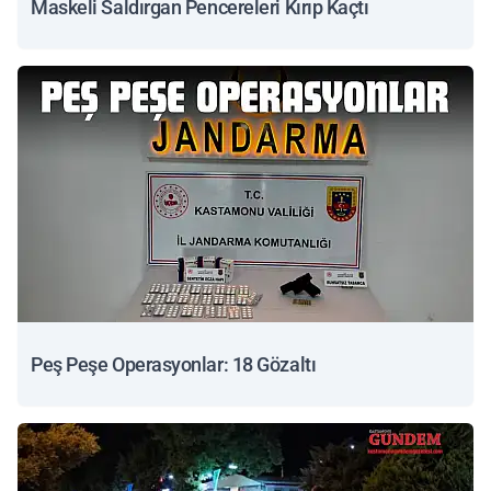
Maskeli Saldırgan Pencereleri Kırıp Kaçtı
Peş Peşe Operasyonlar: 18 Gözaltı