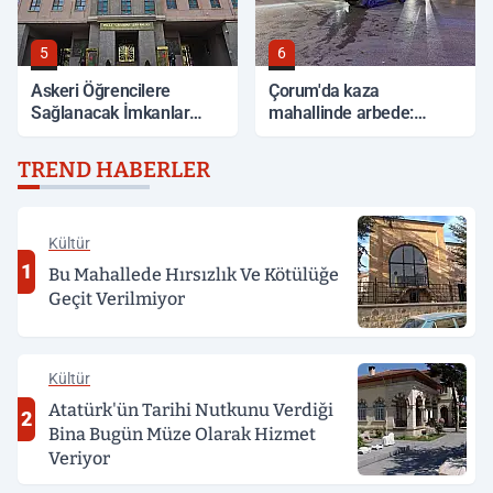
5
6
Askeri Öğrencilere
Çorum'da kaza
Sağlanacak İmkanlar
mahallinde arbede:
Açıklandı
Yardım etmek isteyen
genç, alkollü sürücü
TREND HABERLER
tarafından darp edildi
Kültür
1
Bu Mahallede Hırsızlık Ve Kötülüğe
Geçit Verilmiyor
Kültür
Atatürk'ün Tarihi Nutkunu Verdiği
2
Bina Bugün Müze Olarak Hizmet
Veriyor