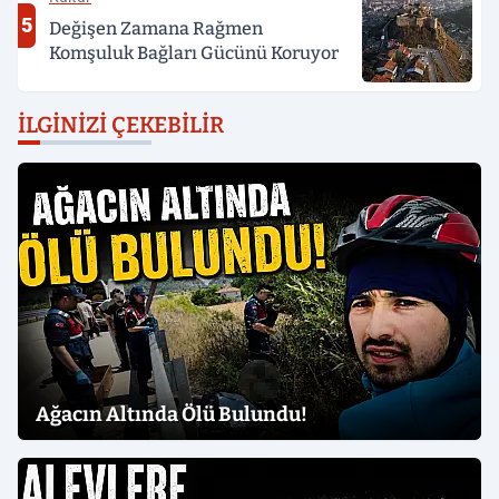
5
Değişen Zamana Rağmen
Komşuluk Bağları Gücünü Koruyor
İLGINIZI ÇEKEBILIR
Ağacın Altında Ölü Bulundu!