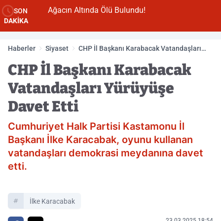
Ağacın Altında Ölü Bulundu!
SON
DAKİKA
Haberler
Siyaset
CHP İl Başkanı Karabacak Vatandaşları
Yürüyüşe Davet Etti
CHP İl Başkanı Karabacak
Vatandaşları Yürüyüşe
Davet Etti
Cumhuriyet Halk Partisi Kastamonu İl
Başkanı İlke Karacabak, oyunu kullanan
vatandaşları demokrasi meydanına davet
etti.
İlke Karacabak
23.03.2025 18:54