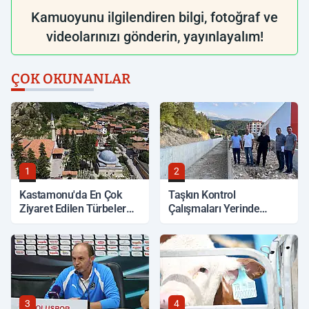
Kamuoyunu ilgilendiren bilgi, fotoğraf ve
videolarınızı gönderin, yayınlayalım!
ÇOK OKUNANLAR
1
2
Kastamonu'da En Çok
Taşkın Kontrol
Ziyaret Edilen Türbeler
Çalışmaları Yerinde
Hangileri?
İncelendi
3
4