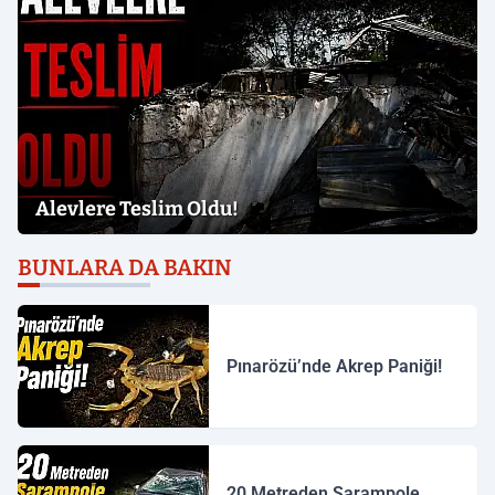
Alevlere Teslim Oldu!
BUNLARA DA BAKIN
Pınarözü’nde Akrep Paniği!
20 Metreden Şarampole