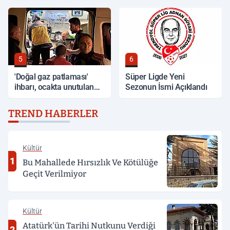
5
6
'Doğal gaz patlaması'
Süper Ligde Yeni
ihbarı, ocakta unutulan
Sezonun İsmi Açıklandı
yemek çıktı
TREND HABERLER
Kültür
1
Bu Mahallede Hırsızlık Ve Kötülüğe
Geçit Verilmiyor
Kültür
Atatürk'ün Tarihi Nutkunu Verdiği
2