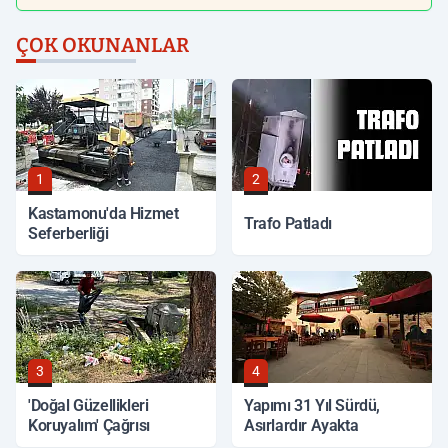
ÇOK OKUNANLAR
1
2
Kastamonu'da Hizmet
Trafo Patladı
Seferberliği
3
4
'Doğal Güzellikleri
Yapımı 31 Yıl Sürdü,
Koruyalım' Çağrısı
Asırlardır Ayakta