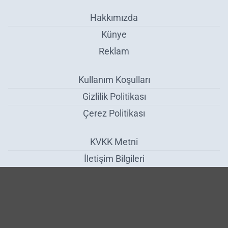
Hakkımızda
Künye
Reklam
Kullanım Koşulları
Gizlilik Politikası
Çerez Politikası
KVKK Metni
İletişim Bilgileri
Çikolata Ve Şekerlemeler Tezgahları Şenlendirdi - Zonguldak
Haber Yazılımı:
Medya İnternet
-
Kulga Haber Yazılımı
v26.7.3