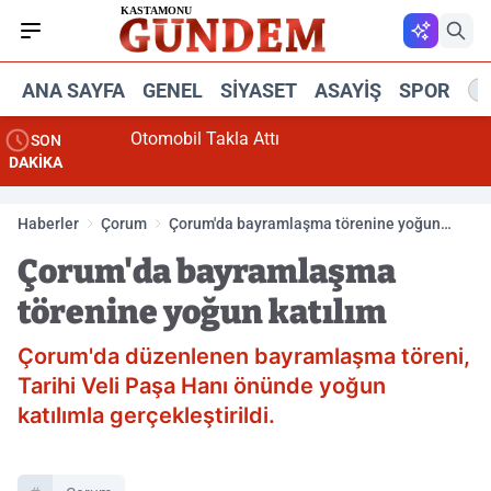
ANA SAYFA
GENEL
SIYASET
ASAYIŞ
SPOR
R
Otomobil Takla Attı
SON
DAKİKA
Haberler
Çorum
Çorum'da bayramlaşma törenine yoğun
katılım
Çorum'da bayramlaşma
törenine yoğun katılım
Çorum'da düzenlenen bayramlaşma töreni,
Tarihi Veli Paşa Hanı önünde yoğun
katılımla gerçekleştirildi.