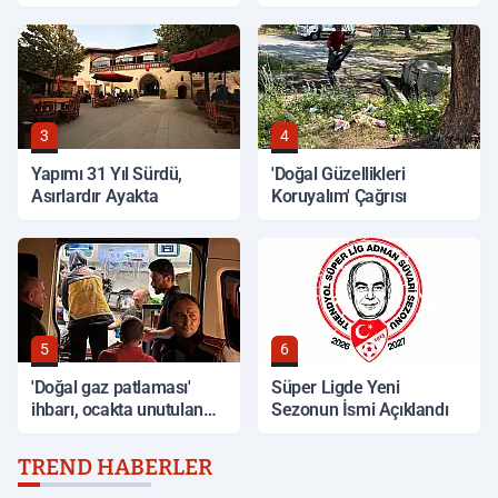
3
4
Yapımı 31 Yıl Sürdü,
'Doğal Güzellikleri
Asırlardır Ayakta
Koruyalım' Çağrısı
5
6
'Doğal gaz patlaması'
Süper Ligde Yeni
ihbarı, ocakta unutulan
Sezonun İsmi Açıklandı
yemek çıktı
TREND HABERLER