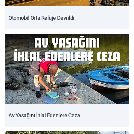
Otomobil Orta Refüje Devrildi
Av Yasağını İhlal Edenlere Ceza