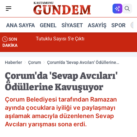
ANA SAYFA
GENEL
SIYASET
ASAYIŞ
SPOR
R
Tutuklu Sayısı 5'e Çıktı
SON
DAKİKA
Haberler
Çorum
Çorum'da 'Sevap Avcıları' Ödüllerine
Kavuşuyor
Çorum'da 'Sevap Avcıları'
Ödüllerine Kavuşuyor
Çorum Belediyesi tarafından Ramazan
ayında çocuklara iyiliği ve paylaşmayı
aşılamak amacıyla düzenlenen Sevap
Avcıları yarışması sona erdi.