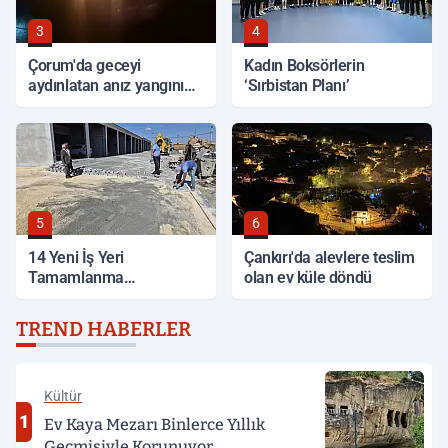
3
4
Çorum'da geceyi
Kadın Boksörlerin
aydınlatan anız yangını
‘Sırbistan Planı’
korkuttu
5
6
14 Yeni İş Yeri
Çankırı'da alevlere teslim
Tamamlanma
olan ev küle döndü
Aşamasında
TREND HABERLER
Kültür
1
Ev Kaya Mezarı Binlerce Yıllık
Geçmişiyle Korunuyor