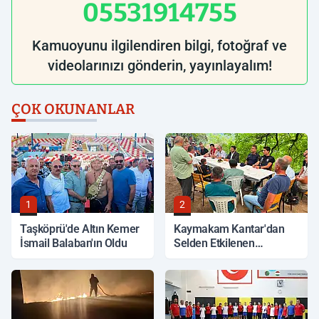
05531914755
Kamuoyunu ilgilendiren bilgi, fotoğraf ve
videolarınızı gönderin, yayınlayalım!
ÇOK OKUNANLAR
1
2
Taşköprü'de Altın Kemer
Kaymakam Kantar'dan
İsmail Balaban'ın Oldu
Selden Etkilenen
Bölgelerde İnceleme