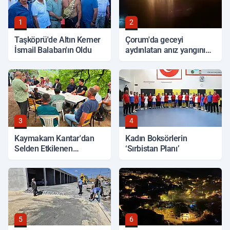
1
2
Taşköprü'de Altın Kemer
Çorum'da geceyi
İsmail Balaban'ın Oldu
aydınlatan anız yangını
korkuttu
3
4
Kaymakam Kantar'dan
Kadın Boksörlerin
Selden Etkilenen
‘Sırbistan Planı’
Bölgelerde İnceleme
5
6