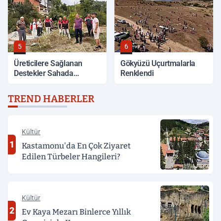
5
6
Üreticilere Sağlanan
Gökyüzü Uçurtmalarla
Destekler Sahada
Renklendi
Değerlendirildi
TREND HABERLER
Kültür
1
Kastamonu'da En Çok Ziyaret
Edilen Türbeler Hangileri?
Kültür
2
Ev Kaya Mezarı Binlerce Yıllık