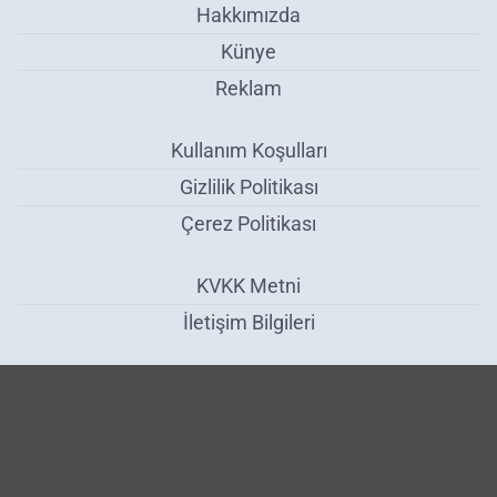
Hakkımızda
Künye
Reklam
Kullanım Koşulları
Gizlilik Politikası
Çerez Politikası
KVKK Metni
İletişim Bilgileri
Çorum FK'da Tarihi Zaferin Ardından Takım Kafilesine Görkemli
Karşılama - Çorum
Haber Yazılımı:
Medya İnternet
-
Kulga Haber Yazılımı
v26.7.3