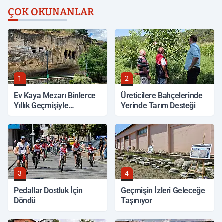
ÇOK OKUNANLAR
1
2
Ev Kaya Mezarı Binlerce
Üreticilere Bahçelerinde
Yıllık Geçmişiyle
Yerinde Tarım Desteği
Korunuyor
3
4
Pedallar Dostluk İçin
Geçmişin İzleri Geleceğe
Döndü
Taşınıyor