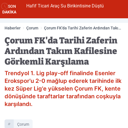
Hafif Ticari Araç Su Birikintisine Düştü
SON
DAKİKA
Haberler
Çorum
Çorum FK'da Tarihi Zaferin Ardından Takım
Kafilesine Görkemli Karşılama
Çorum FK'da Tarihi Zaferin
Ardından Takım Kafilesine
Görkemli Karşılama
Trendyol 1. Lig play-off finalinde Esenler
Erokspor'u 2-0 mağlup ederek tarihinde ilk
kez Süper Lig'e yükselen Çorum FK, kente
dönüşünde taraftarlar tarafından coşkuyla
karşılandı.
Çorum