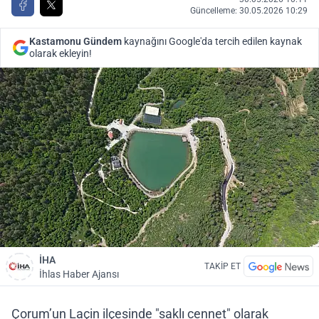
Güncelleme: 30.05.2026 10:29
Kastamonu Gündem
kaynağını Google'da tercih edilen kaynak
olarak ekleyin!
İHA
TAKİP ET
İhlas Haber Ajansı
Çorum’un Laçin ilçesinde "saklı cennet" olarak