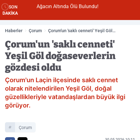
Ağacın Altında Ölü Bulundu!
SON
DAKİKA
Haberler
Çorum
Çorum'un 'saklı cenneti' Yeşil Göl
doğaseverlerin gözdesi oldu
Çorum'un 'saklı cenneti'
Yeşil Göl doğaseverlerin
gözdesi oldu
Çorum'un Laçin ilçesinde saklı cennet
olarak nitelendirilen Yeşil Göl, doğal
güzellikleriyle vatandaşlardan büyük ilgi
görüyor.
Çorum
30.05.2026 10:11