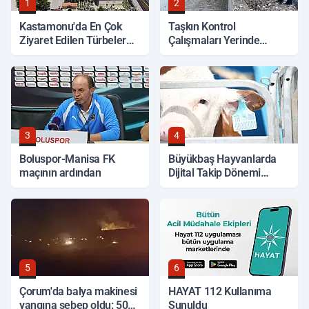
1
2
Kastamonu'da En Çok
Taşkın Kontrol
Ziyaret Edilen Türbeler
Çalışmaları Yerinde
Hangileri?
İncelendi
3
4
Boluspor-Manisa FK
Büyükbaş Hayvanlarda
maçının ardından
Dijital Takip Dönemi
Başlıyor
5
6
Çorum'da balya makinesi
HAYAT 112 Kullanıma
yangına sebep oldu: 500
Sunuldu