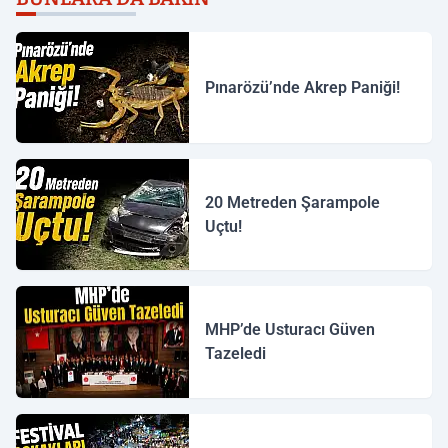
Pınarözü’nde Akrep Paniği!
20 Metreden Şarampole
Uçtu!
MHP’de Usturacı Güven
Tazeledi