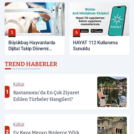
5
6
Büyükbaş Hayvanlarda
HAYAT 112 Kullanıma
Dijital Takip Dönemi
Sunuldu
Başlıyor
TREND HABERLER
Kültür
1
Kastamonu'da En Çok Ziyaret
Edilen Türbeler Hangileri?
Kültür
2
Ev Kaya Mezarı Binlerce Yıllık