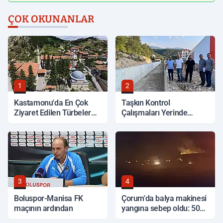
ÇOK OKUNANLAR
1
2
Kastamonu'da En Çok
Taşkın Kontrol
Ziyaret Edilen Türbeler
Çalışmaları Yerinde
Hangileri?
İncelendi
3
4
Boluspor-Manisa FK
Çorum'da balya makinesi
maçının ardından
yangına sebep oldu: 500
dönüm anız küle döndü