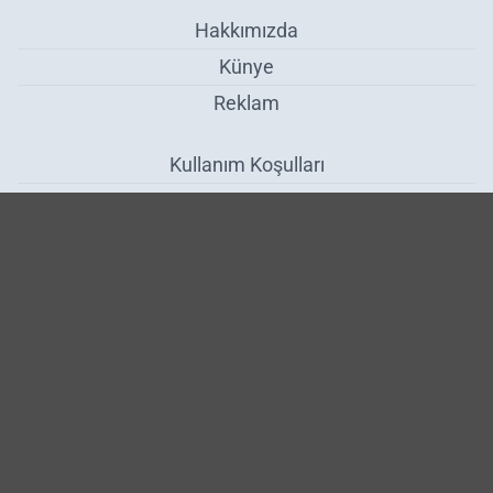
Hakkımızda
Künye
Reklam
Kullanım Koşulları
Gizlilik Politikası
Çerez Politikası
KVKK Metni
İletişim Bilgileri
Devrek'te 18 Mart Şehitleri Anma Günü Çanakkale Zaferi Töreni
Düzenlendi - Zonguldak
Haber Yazılımı:
Medya İnternet
-
Kulga Haber Yazılımı
v26.7.3