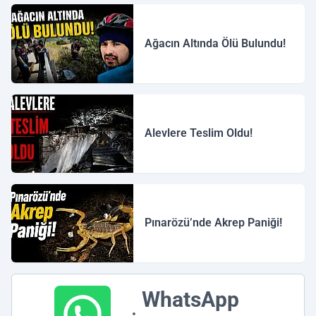
Ağacın Altında Ölü Bulundu!
Alevlere Teslim Oldu!
Pınarözü’nde Akrep Paniği!
WhatsApp