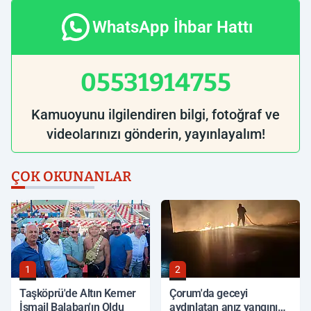
WhatsApp İhbar Hattı
05531914755
Kamuoyunu ilgilendiren bilgi, fotoğraf ve
videolarınızı gönderin, yayınlayalım!
ÇOK OKUNANLAR
1
2
Taşköprü'de Altın Kemer
Çorum'da geceyi
İsmail Balaban'ın Oldu
aydınlatan anız yangını