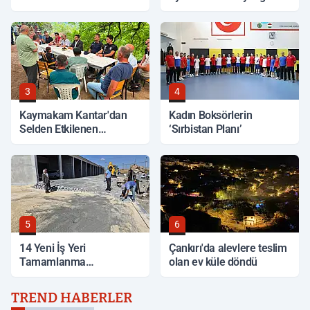
korkuttu
3
4
Kaymakam Kantar'dan
Kadın Boksörlerin
Selden Etkilenen
‘Sırbistan Planı’
Bölgelerde İnceleme
5
6
14 Yeni İş Yeri
Çankırı'da alevlere teslim
Tamamlanma
olan ev küle döndü
Aşamasında
TREND HABERLER