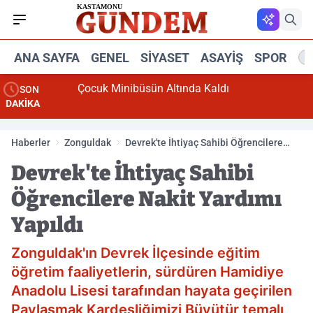
ANA SAYFA
GENEL
SIYASET
ASAYIŞ
SPOR
R
Çocuk Minibüsün Altında Kaldı
SON
DAKİKA
Haberler
Zonguldak
Devrek'te İhtiyaç Sahibi Öğrencilere
Nakit Yardımı Yapıldı
Devrek'te İhtiyaç Sahibi
Öğrencilere Nakit Yardımı
Yapıldı
Zonguldak'ın Devrek İlçesinde eğitim
öğretim faaliyetlerin, sürdüren Hamidiye
Anadolu Lisesi tarafından hayata geçirilen
Paylaşmak Kardeşliğimizi Büyütür temalı