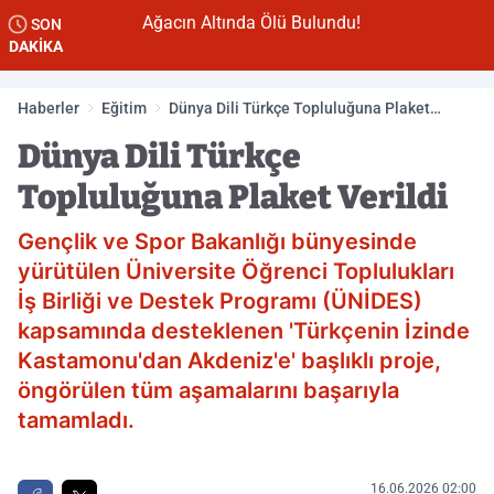
n
Ağacın Altında Ölü Bulundu!
SON
DAKİKA
Haberler
Eğitim
Dünya Dili Türkçe Topluluğuna Plaket
Verildi
Dünya Dili Türkçe
Topluluğuna Plaket Verildi
Gençlik ve Spor Bakanlığı bünyesinde
yürütülen Üniversite Öğrenci Toplulukları
İş Birliği ve Destek Programı (ÜNİDES)
kapsamında desteklenen 'Türkçenin İzinde
Kastamonu'dan Akdeniz'e' başlıklı proje,
öngörülen tüm aşamalarını başarıyla
tamamladı.
16.06.2026 02:00