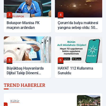
3
4
Boluspor-Manisa FK
Çorum'da balya makinesi
maçının ardından
yangına sebep oldu: 500
dönüm anız küle döndü
5
6
Büyükbaş Hayvanlarda
HAYAT 112 Kullanıma
Dijital Takip Dönemi
Sunuldu
Başlıyor
TREND HABERLER
Kültür