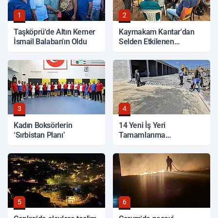
1
2
Taşköprü'de Altın Kemer
Kaymakam Kantar'dan
İsmail Balaban'ın Oldu
Selden Etkilenen
Bölgelerde İnceleme
3
4
Kadın Boksörlerin
14 Yeni İş Yeri
‘Sırbistan Planı’
Tamamlanma
Aşamasında
5
6