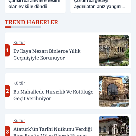
Çankırı'da alevlere teslim
Çorum'da geceyi
olan ev küle döndü
aydınlatan anız yangını
korkuttu
TREND HABERLER
Kültür
1
Ev Kaya Mezarı Binlerce Yıllık
Geçmişiyle Korunuyor
Kültür
2
Bu Mahallede Hırsızlık Ve Kötülüğe
Geçit Verilmiyor
Kültür
Atatürk'ün Tarihi Nutkunu Verdiği
3
Bina Bugün Müze Olarak Hizmet