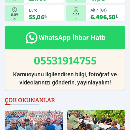
Euro
Altın (Gr)
0.09
0.06
55,06
₺
6.496,50
₺
WhatsApp İhbar Hattı
05531914755
Kamuoyunu ilgilendiren bilgi, fotoğraf ve
videolarınızı gönderin, yayınlayalım!
ÇOK OKUNANLAR