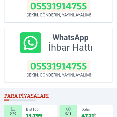
05531914755
ÇEKİN, GÖNDERİN, YAYINLAYALIM!
WhatsApp
İhbar Hattı
05531914755
ÇEKİN, GÖNDERİN, YAYINLAYALIM!
PARA PIYASALARI
Bist100
Dolar
0.70
0.18
13.799
47,71
₺