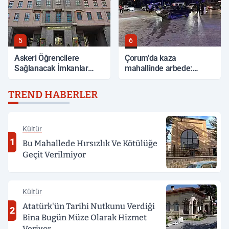
5
6
Askeri Öğrencilere
Çorum'da kaza
Sağlanacak İmkanlar
mahallinde arbede:
Açıklandı
Yardım etmek isteyen
genç, alkollü sürücü
TREND HABERLER
tarafından darp edildi
Kültür
1
Bu Mahallede Hırsızlık Ve Kötülüğe
Geçit Verilmiyor
Kültür
Atatürk'ün Tarihi Nutkunu Verdiği
2
Bina Bugün Müze Olarak Hizmet
Veriyor