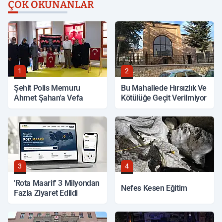
ÇOK OKUNANLAR
1
2
Şehit Polis Memuru
Bu Mahallede Hırsızlık Ve
Ahmet Şahan'a Vefa
Kötülüğe Geçit Verilmiyor
3
4
'Rota Maarif' 3 Milyondan
Nefes Kesen Eğitim
Fazla Ziyaret Edildi