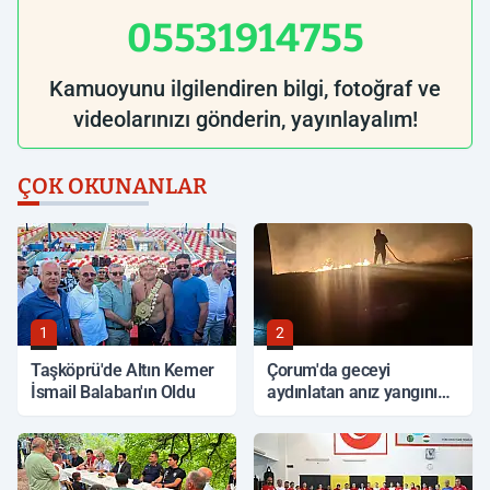
05531914755
Kamuoyunu ilgilendiren bilgi, fotoğraf ve
videolarınızı gönderin, yayınlayalım!
ÇOK OKUNANLAR
1
2
Taşköprü'de Altın Kemer
Çorum'da geceyi
İsmail Balaban'ın Oldu
aydınlatan anız yangını
korkuttu