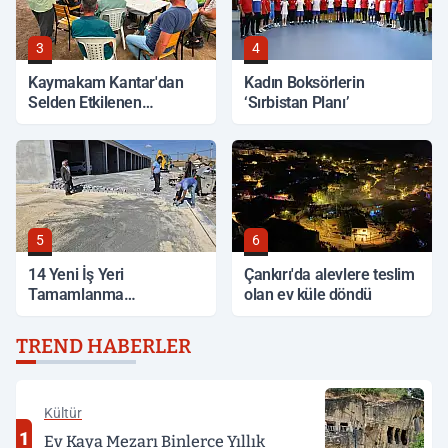
3
4
Kaymakam Kantar'dan
Kadın Boksörlerin
Selden Etkilenen
‘Sırbistan Planı’
Bölgelerde İnceleme
5
6
14 Yeni İş Yeri
Çankırı'da alevlere teslim
Tamamlanma
olan ev küle döndü
Aşamasında
TREND HABERLER
Kültür
1
Ev Kaya Mezarı Binlerce Yıllık