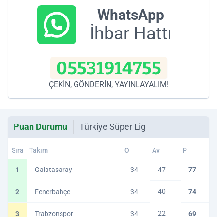
WhatsApp
İhbar Hattı
05531914755
ÇEKİN, GÖNDERİN, YAYINLAYALIM!
Puan Durumu
Türkiye Süper Lig
Sıra
Takım
O
Av
P
1
Galatasaray
34
47
77
40
2
Fenerbahçe
34
74
22
3
Trabzonspor
34
69