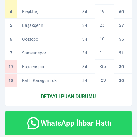
19
4
Beşiktaş
34
60
23
5
Başakşehir
34
57
10
6
Göztepe
34
55
1
7
Samsunspor
34
51
-35
17
Kayserispor
34
30
-23
18
Fatih Karagümrük
34
30
DETAYLI PUAN DURUMU
WhatsApp İhbar Hattı