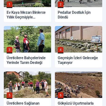
1
2
Ev Kaya Mezarı Binlerce
Pedallar Dostluk İçin
Yıllık Geçmişiyle
Döndü
Korunuyor
3
4
Üreticilere Bahçelerinde
Geçmişin İzleri Geleceğe
Yerinde Tarım Desteği
Taşınıyor
5
6
Üreticilere Sağlanan
Gökyüzü Uçurtmalarla