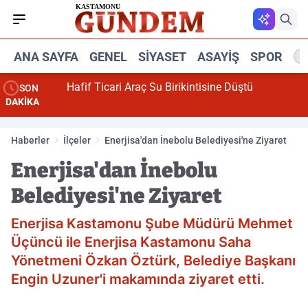
ANA SAYFA
GENEL
SIYASET
ASAYIŞ
SPOR
R
Hafif Ticari Araç Su Birikintisine Düştü
SON
DAKİKA
Haberler
İlçeler
Enerjisa'dan İnebolu Belediyesi'ne Ziyaret
Enerjisa'dan İnebolu
Belediyesi'ne Ziyaret
Enerjisa Kastamonu Şube Müdürü Mehmet
Üçüncü ile Enerjisa Kastamonu Saha
Yönetmeni Özkan Öztürk, Belediye Başkanı
Engin Uzuner'i makamında ziyaret etti.