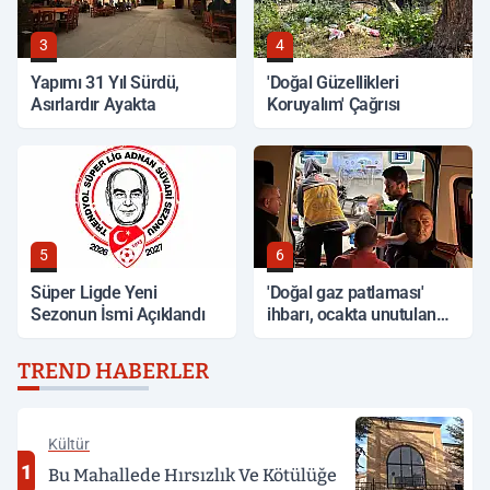
3
4
Yapımı 31 Yıl Sürdü,
'Doğal Güzellikleri
Asırlardır Ayakta
Koruyalım' Çağrısı
5
6
Süper Ligde Yeni
'Doğal gaz patlaması'
Sezonun İsmi Açıklandı
ihbarı, ocakta unutulan
yemek çıktı
TREND HABERLER
Kültür
1
Bu Mahallede Hırsızlık Ve Kötülüğe