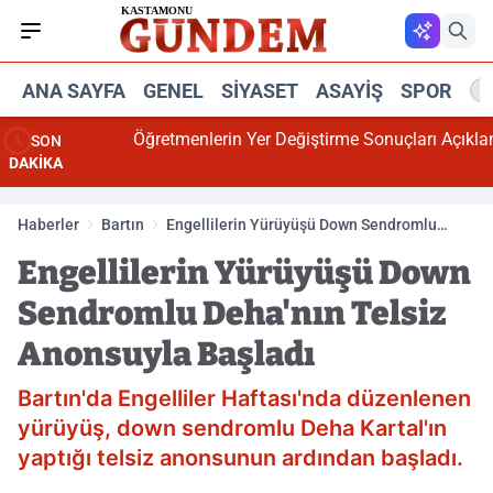
ANA SAYFA
GENEL
SIYASET
ASAYIŞ
SPOR
R
Öğretmenlerin Yer Değiştirme Sonuçları Açıklandı
SON
DAKİKA
Haberler
Bartın
Engellilerin Yürüyüşü Down Sendromlu
Deha'nın Telsiz Anonsuyla Başladı
Engellilerin Yürüyüşü Down
Sendromlu Deha'nın Telsiz
Anonsuyla Başladı
Bartın'da Engelliler Haftası'nda düzenlenen
yürüyüş, down sendromlu Deha Kartal'ın
yaptığı telsiz anonsunun ardından başladı.