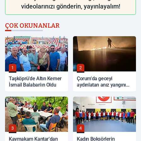
videolarınızı gönderin, yayınlayalım!
ÇOK OKUNANLAR
1
2
Taşköprü'de Altın Kemer
Çorum'da geceyi
İsmail Balaban'ın Oldu
aydınlatan anız yangını
korkuttu
3
4
Kaymakam Kantar'dan
Kadın Boksörlerin