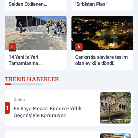
Selden Etkilenen
‘Sırbistan Planı’
Bölgelerde İnceleme
5
6
14 Yeni İş Yeri
Çankırı'da alevlere teslim
Tamamlanma
olan ev küle döndü
Aşamasında
TREND HABERLER
Kültür
1
Ev Kaya Mezarı Binlerce Yıllık
Geçmişiyle Korunuyor