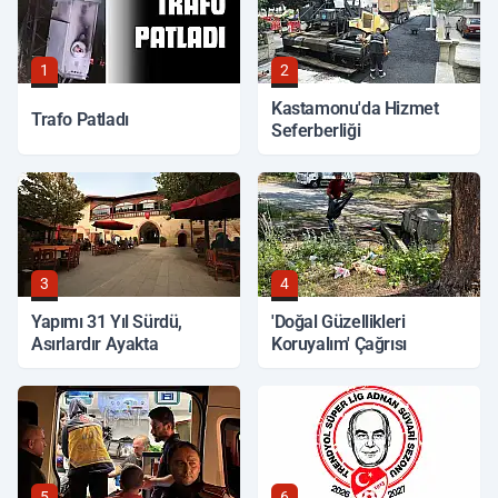
1
2
Kastamonu'da Hizmet
Trafo Patladı
Seferberliği
3
4
Yapımı 31 Yıl Sürdü,
'Doğal Güzellikleri
Asırlardır Ayakta
Koruyalım' Çağrısı
5
6