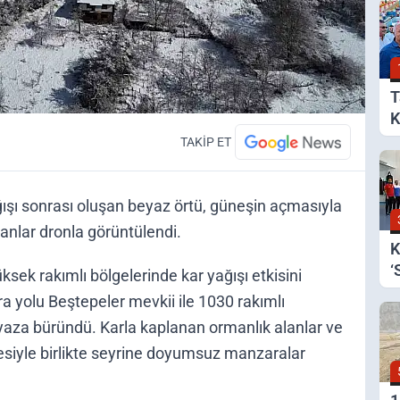
T
K
B
TAKİP ET
ışı sonrası oluşan beyaz örtü, güneşin açmasıyla
 anlar dronla görüntülendi.
K
‘
sek rakımlı bölgelerinde kar yağışı etkisini
ra yolu Beştepeler mevkii ile 1030 rakımlı
yaza büründü. Karla kaplanan ormanlık alanlar ve
siyle birlikte seyrine doyumsuz manzaralar