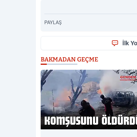
PAYLAŞ
İlk Y
BAKMADAN GEÇME