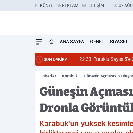
KÜNYE
REKLAM
İLETIŞIM
07 AĞU
ANA SAYFA
GENEL
SIYASET
22:33
Tutuklu Sayısı 5'e Ç
SON DAKİKA
Haberler
Karabük
Güneşin Açmasıyla Oluşan
Güneşin Açmasıy
Dronla Görüntü
Karabük'ün yüksek kesimler
birlikte eşsiz manzaralar o