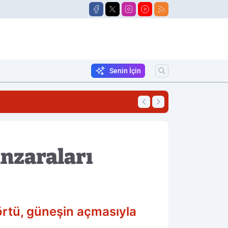
Senin İçin
18:06
Traktörün Altında 
nzaraları
örtü, güneşin açmasıyla
.