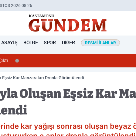
STOS 2026 08:26
ASAYIŞ
BÖLGE
SPOR
DIĞER
RESMI İLANLAR
ıktı
 Eşsiz Kar Manzaraları Dronla Görüntülendi
la Oluşan Eşsiz Kar Ma
lendi
inde kar yağışı sonrası oluşan beyaz 
luştururken o anlar dronla görüntülendi