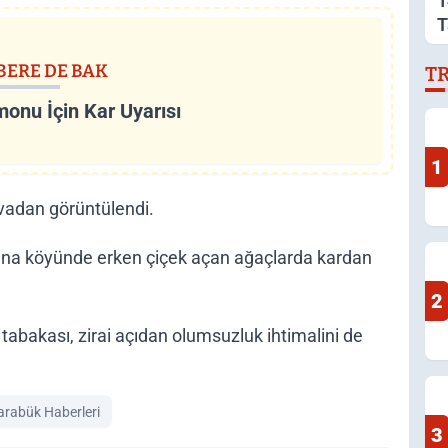
1
T
A
BERE DE BAK
T
onu İçin Kar Uyarısı
1
vadan görüntülendi.
ana köyünde erken çiçek açan ağaçlarda kardan
2
r tabakası, zirai açıdan olumsuzluk ihtimalini de
arabük Haberleri
3