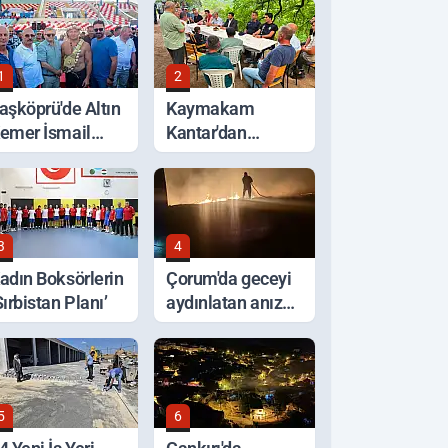
1
2
aşköprü'de Altın
Kaymakam
emer İsmail
Kantar'dan
alaban'ın Oldu
Selden Etkilenen
Bölgelerde
İnceleme
3
4
adın Boksörlerin
Çorum'da geceyi
Sırbistan Planı’
aydınlatan anız
yangını korkuttu
5
6