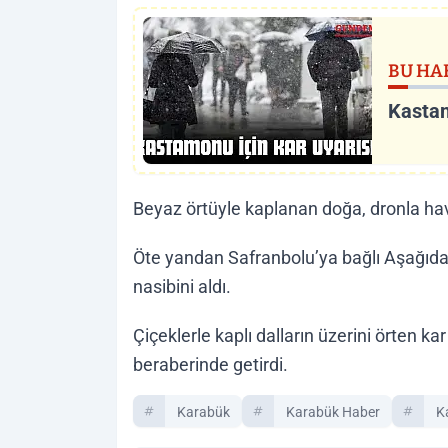
BU HA
Kastam
Beyaz örtüyle kaplanan doğa, dronla ha
Öte yandan Safranbolu’ya bağlı Aşağıd
nasibini aldı.
Çiçeklerle kaplı dalların üzerini örten ka
beraberinde getirdi.
Karabük
Karabük Haber
K