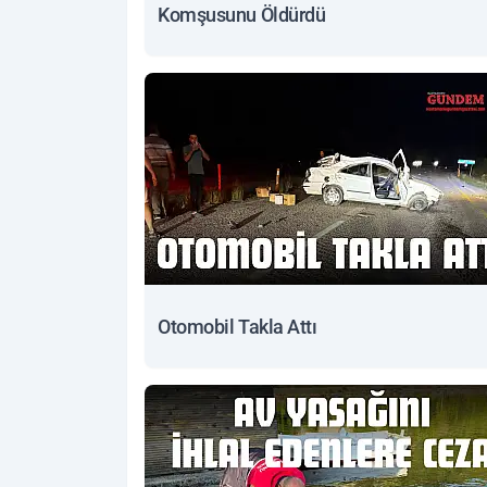
Komşusunu Öldürdü
Otomobil Takla Attı