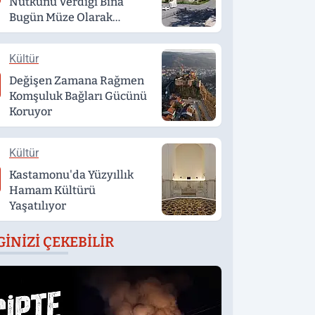
Nutkunu Verdiği Bina
Bugün Müze Olarak
Hizmet Veriyor
Kültür
Değişen Zamana Rağmen
Komşuluk Bağları Gücünü
Koruyor
Kültür
Kastamonu'da Yüzyıllık
Hamam Kültürü
Yaşatılıyor
GINIZI ÇEKEBILIR