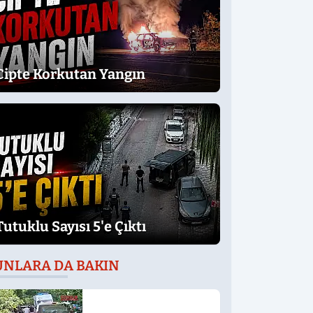
Cipte Korkutan Yangın
Tutuklu Sayısı 5'e Çıktı
UNLARA DA BAKIN