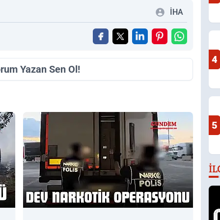
İHA
4
orum Yazan Sen Ol!
5
İL