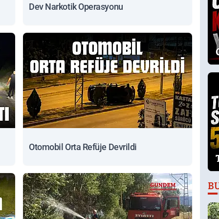
Dev Narkotik Operasyonu
Otomobil Orta Refüje Devrildi
B