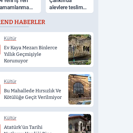
4 Yeni İş Yeri
Çankırı'da
amamlanma
alevlere teslim
şamasında
olan ev küle
REND HABERLER
döndü
Kültür
Ev Kaya Mezarı Binlerce
Yıllık Geçmişiyle
Korunuyor
Kültür
Bu Mahallede Hırsızlık Ve
Kötülüğe Geçit Verilmiyor
Kültür
Atatürk'ün Tarihi